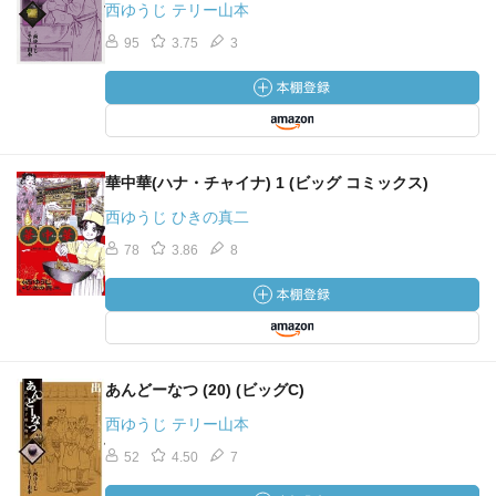
西ゆうじ テリー山本
95
3.75
3
華中華(ハナ・チャイナ) 1 (ビッグ コミックス)
西ゆうじ ひきの真二
78
3.86
8
あんどーなつ (20) (ビッグC)
西ゆうじ テリー山本
52
4.50
7