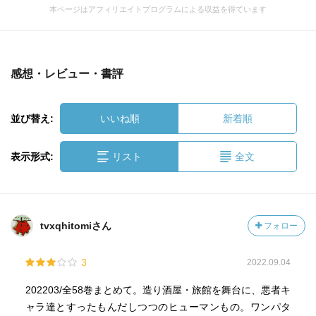
本ページはアフィリエイトプログラムによる収益を得ています
感想・レビュー・書評
並び替え:
いいね順
新着順
表示形式:
リスト
全文
tvxqhitomiさん
フォロー
3
2022.09.04
202203/全58巻まとめて。造り酒屋・旅館を舞台に、悪者キ
ャラ達とすったもんだしつつのヒューマンもの。ワンパタ