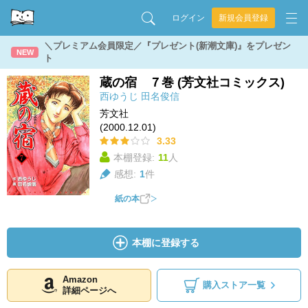
ログイン
新規会員登録
＼プレミアム会員限定／『プレゼント(新潮文庫)』をプレゼン
NEW
ト
蔵の宿 ７巻 (芳文社コミックス)
西ゆうじ
田名俊信
芳文社
(2000.12.01)
3.33
本棚登録:
11
人
感想:
1
件
紙の本
本棚に登録する
Amazon
購入ストア一覧
詳細ページへ