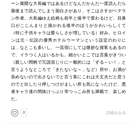
ーン展開な大長編ではあるけどなんだかんだ一度読んだら
最後まで読んでしまう面白さがあり、そこはさすがベテラ
ン作者。大長編ゆえ絵柄も前半と後半で変わるけど、目鼻
口がこじんまりと描かれる後半のほうがかわいらしくて
（特に子供キャラは愛らしさが増している）好み。ヒロイ
ンは元・伝説の優秀ホテルウーマンという設定のわりに
は…なとこも多いし、一流宿にしては微妙な接客もあるの
で、イラつく人はいるかも。細かいとこでは言葉がきつい
（親しい間柄で冗談混じりに一般的には「ずる～い！」と
言うようなところで「きたないな～」など）所や、お酒が
呑めないので出さないでと言う客にこれは大丈夫だと思う
のでと出したり押しつけがましい所も気になったけど、悪
者キャラ達の間抜けっぷり等つっこみ所も満載で、楽しめ
た。
0
詳細をみる