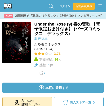
ログイン
新規会員登録
2週連続で『薬屋のひとりごと』17巻が1位！マンガランキング
NEW
Under the Rose (9) 春の賛歌 【電
子限定おまけ付き】 (バーズコミッ
クス デラックス)
船戸明里
幻冬舎コミックス
(2015.11.24)
3.71
本棚登録:
36
人
感想:
1
件
本棚に登録する
Amazon
購入ストア一覧
詳細ページへ