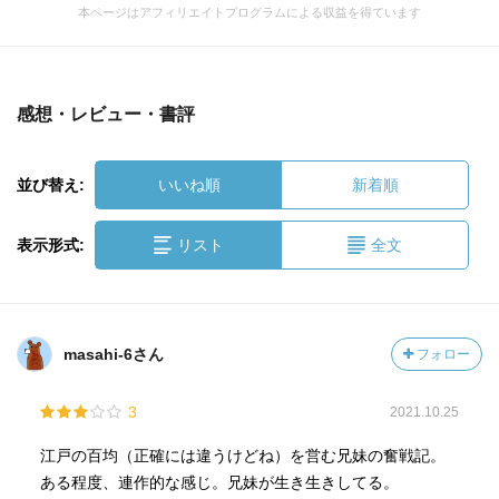
本ページはアフィリエイトプログラムによる収益を得ています
感想・レビュー・書評
並び替え:
いいね順
新着順
表示形式:
リスト
全文
masahi-6さん
フォロー
3
2021.10.25
江戸の百均（正確には違うけどね）を営む兄妹の奮戦記。
ある程度、連作的な感じ。兄妹が生き生きしてる。