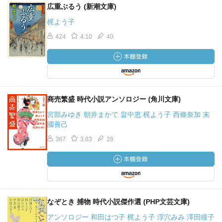
広重ぶるう (新潮文庫)
梶よう子
424
4.10
40
商売繁盛 時代小説アンソロジー (角川文庫)
宮部みゆき 朝井まかて 畠中恵 梶よう子 西條奈加 末
國善己
367
3.63
28
なぞとき 捕物 時代小説傑作選 (PHP文芸文庫)
アンソロジー 和田はつ子 梶よう子 浮穴みみ 澤田瞳子