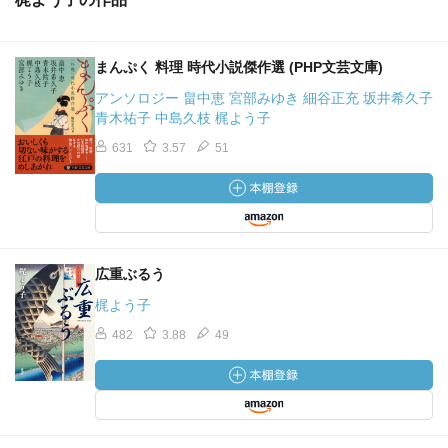
まんぷく 料理 時代小説傑作選 (PHP文芸文庫)
アンソロジー 畠中恵 宮部みゆき 細谷正充 坂井希久子
青木祐子 中島久枝 梶よう子
631
3.57
51
広重ぶるう
梶よう子
482
3.88
49