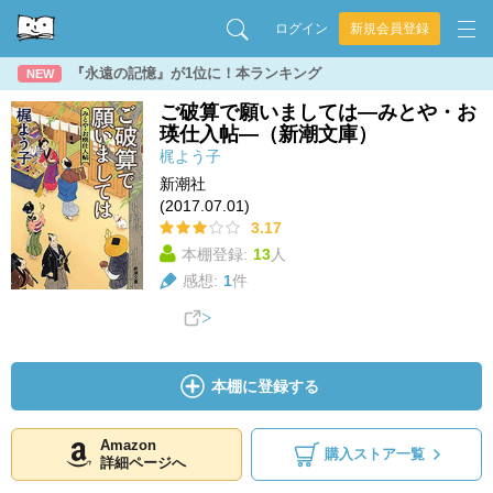
ログイン
新規会員登録
『永遠の記憶』が1位に！本ランキング
NEW
ご破算で願いましては―みとや・お
瑛仕入帖―（新潮文庫）
梶よう子
新潮社
(2017.07.01)
3.17
本棚登録:
13
人
感想:
1
件
本棚に登録する
Amazon
購入ストア一覧
詳細ページへ