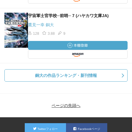
宇宙軍士官学校─前哨─ 7 (ハヤカワ文庫JA)
鷹見一幸 銅大
128
3.88
9
銅大の作品ランキング・新刊情報
ページの先頭へ
Twitterフォロー
Facebookページ