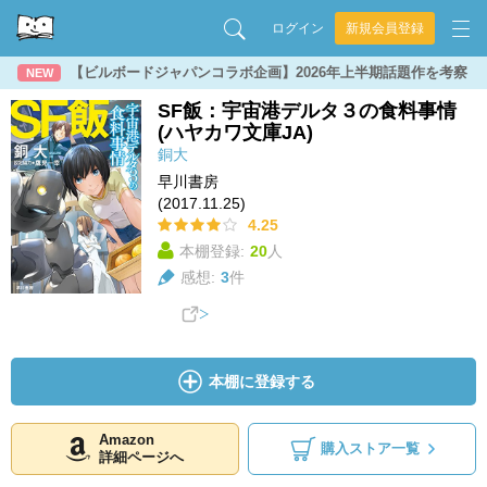
ログイン
新規会員登録
【ビルボードジャパンコラボ企画】2026年上半期話題作を考察
NEW
SF飯：宇宙港デルタ３の食料事情
(ハヤカワ文庫JA)
銅大
早川書房
(2017.11.25)
4.25
本棚登録:
20
人
感想:
3
件
本棚に登録する
Amazon
購入ストア一覧
詳細ページへ