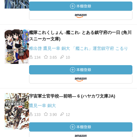
艦隊これくしょん ‐艦これ‐ とある鎮守府の一日 (角川
スニーカー文庫)
椎出啓 鷹見一幸 銅大 「艦これ」運営鎮守府 こるり
134
3.65
10
宇宙軍士官学校―前哨― 6 (ハヤカワ文庫JA)
鷹見一幸 銅大
133
3.90
12