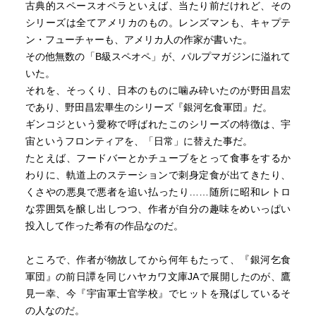
古典的スペースオペラといえば、当たり前だけれど、その
シリーズは全てアメリカのもの。レンズマンも、キャプテ
ン・フューチャーも、アメリカ人の作家が書いた。
その他無数の「B級スペオペ」が、パルプマガジンに溢れて
いた。
それを、そっくり、日本のものに噛み砕いたのが野田昌宏
であり、野田昌宏畢生のシリーズ『銀河乞食軍団』だ。
ギンコジという愛称で呼ばれたこのシリーズの特徴は、宇
宙というフロンティアを、「日常」に替えた事だ。
たとえば、フードバーとかチューブをとって食事をするか
わりに、軌道上のステーションで刺身定食が出てきたり、
くさやの悪臭で悪者を追い払ったり……随所に昭和レトロ
な雰囲気を醸し出しつつ、作者が自分の趣味をめいっぱい
投入して作った希有の作品なのだ。
ところで、作者が物故してから何年もたって、『銀河乞食
軍団』の前日譚を同じハヤカワ文庫JAで展開したのが、鷹
見一幸、今『宇宙軍士官学校』でヒットを飛ばしているそ
の人なのだ。