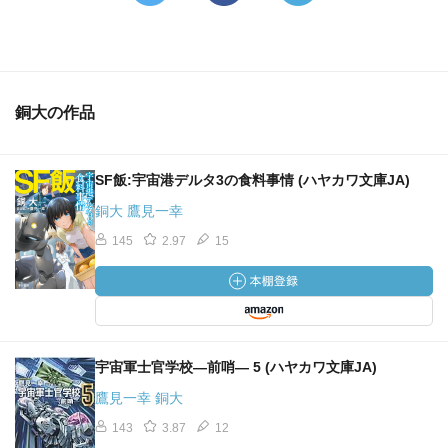
主人公の相棒となる、元小間使いのコノミが、祖父の遺産
である大衆食堂をやろうとしている、というのも嬉しいと
ころ。
レストランじゃない、食堂！
解説で鷹見一幸がふれている通り、裏通りにある町の中華
銅大の作品
屋とかトラック運転手向けの定食屋、そんな雰囲気になっ
ているのだ。
SF飯:宇宙港デルタ3の食料事情 (ハヤカワ文庫JA)
私はここに、『銀河乞食軍団』と同じテイストを感じる。
銅大 鷹見一幸
本作はシリーズではないようだけれども、同じ世界観で次
の作品が書かれる事を切に願う。
145
2.97
15
作品内のはしばしに、マニアに嬉しい小ネタがたくさん仕
込まれている事も、読んでいて楽しかった事のひとつ。
宇宙軍士官学校―前哨― 5 (ハヤカワ文庫JA)
鷹見一幸 銅大
143
3.87
12