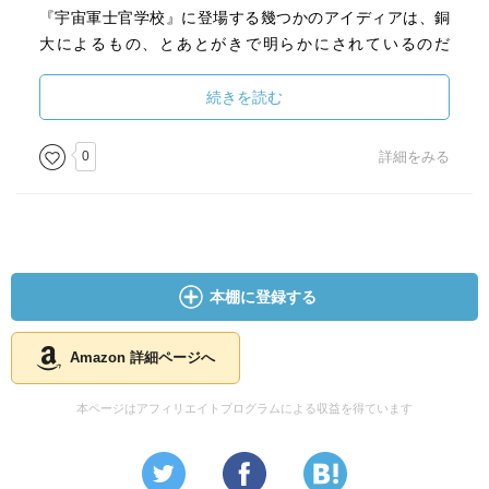
『宇宙軍士官学校』に登場する幾つかのアイディアは、銅
大によるもの、とあとがきで明らかにされているのだ
が……。
続きを読む
なるほど！
本作ではその銅大が、まさに日常直結である「食」を宇宙
0
詳細をみる
ステーションで考えるという面白いアプローチをした作品
だ。
細部まで本当によく考えられているのは、作者が本来ゲー
ムデザイナーであるからだろうか。
周到に考えられた世界観でありながら、それを蘊蓄として
本棚に登録する
キャラクターにも、地の文にも語らせる事なく作品の深み
を感じさせる病者が素晴らしい。
我々現代の日本人と、さほど異ならない食生活をしている
Amazon 詳細ページへ
らしい中央星域出身の主人公が、まったく事情の違う辺境
星域にやってくる、という文化的なギャップがある事でネ
本ページはアフィリエイトプログラムによる収益を得ています
タをその都度わかりやすくかつ面白く、描いている。