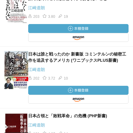
江崎道朗
203
3.80
19
日本は誰と戦ったのか 新書版 コミンテルンの秘密工
作を追及するアメリカ (ワニブックスPLUS新書)
江崎道朗
202
3.72
10
日本占領と「敗戦革命」の危機 (PHP新書)
江崎道朗