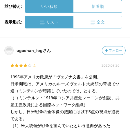
並び替え:
いいね順
新着順
表示形式:
リスト
全文
ugachan_logさん
フォロー
4
2020.07.26
1995年アメリカ政府が「ヴェノナ文書」を公開。
日米開戦は、アメリカのルーズヴェルト大統領の背後でソ
連コミンテルンが暗躍していたのでは、とする。
（コミンテルン：1919年ロシア共産党レーニンが創設。共
産主義政党による国際ネットワーク組織）
しかし、日米戦争の全体像の把握には以下5点の視点が必要
である。
（1）米大統領が戦争を望んでいたという意向があった