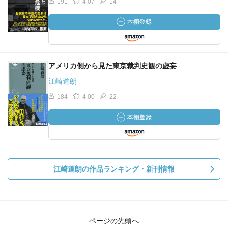
191
4.07
14
アメリカ側から見た東京裁判史観の虚妄
江崎道朗
184
4.00
22
江崎道朗の作品ランキング・新刊情報
ページの先頭へ