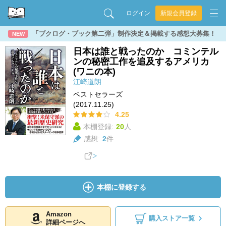
ログイン
新規会員登録
「ブクログ・ブック第二弾」制作決定＆掲載する感想大募集！
NEW
日本は誰と戦ったのか コミンテル
ンの秘密工作を追及するアメリカ
(ワニの本)
江崎道朗
ベストセラーズ
(2017.11.25)
4.25
本棚登録:
20
人
感想:
2
件
本棚に登録する
Amazon
購入ストア一覧
詳細ページへ