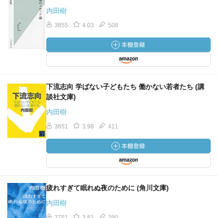
内田樹
3855
4.03
508
下流志向 学ばない子どもたち 働かない若者たち (講
談社文庫)
内田樹
3651
3.98
411
疲れすぎて眠れぬ夜のために (角川文庫)
内田樹
2751
3.81
290