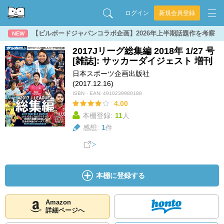
ログイン
新規会員登録
【ビルボードジャパンコラボ企画】2026年上半期話題作を考察
NEW
2017Jリーグ総集編 2018年 1/27 号
[雑誌]: サッカーダイジェスト 増刊
日本スポーツ企画出版社
(2017.12.16)
ISBN・EAN:
4910239980188
4.00
本棚登録:
11
人
感想:
1
件
本棚に登録する
Amazon
詳細ページへ