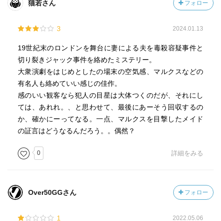
猫若さん
フォロー
3
2024.01.13
19世紀末のロンドンを舞台に妻による夫を毒殺容疑事件と
切り裂きジャック事件を絡めたミステリー。
大衆演劇をはじめとしたの場末の空気感、マルクスなどの
有名人も絡めていい感じの佳作。
感のいい観客なら犯人の目星は大体つくのだが、それにし
ては、あれれ。、と思わせて、最後にあーそう回収するの
か、確かにーってなる。一点、マルクスを目撃したメイド
の証言はどうなるんだろう。。偶然？
0
詳細をみる
Over50GGさん
フォロー
1
2022.05.06