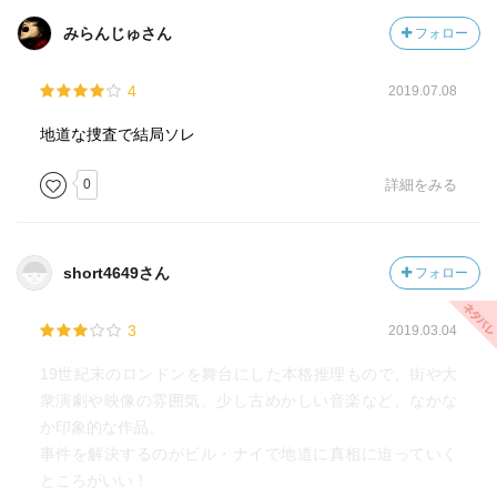
婚約中3年間我慢したジョンは辛抱たまらん状態でリジーを
みらんじゅさん
フォロー
無理やりに抱き、それに対してリジーはアヴェリンに給料
の二倍を出すからと言って家政婦&セックス相手として雇
4
2019.07.08
う。
リジーにとって旦那は脚本を描いて自分を有名にするため
地道な捜査で結局ソレ
の道具で、ジョンにとっては救い出してあげるべき下流の
可哀想な女。
0
詳細をみる
しかし、結婚後ジョンの執筆は全く進まず、家計はリジー
が支えていた。
剛を煮やしたリジーはジョンが書き上げることができなか
short4649さん
フォロー
った脚本、『不幸の接点』を上演したところつまらないと
不評で脚本家ジョンの名を汚すもののなった。
3
2019.03.04
わざとつまらなくしたのはリジーの復讐。
激怒するジョンと言い争い夫婦仲が冷める決定打となる。
19世紀末のロンドンを舞台にした本格推理もので、街や大
その事でプライドが傷つき、殺人を芸術の如く扱う様にな
衆演劇や映像の雰囲気、少し古めかしい音楽など、なかな
ったと考えたキルディア警部補。
か印象的な作品。
どうしてもジョンの筆跡鑑定がしたい。
事件を解決するのがビル・ナイで地道に真相に迫っていく
しかし、夫の毒殺犯として絞首刑を言い渡されるリジー。
ところがいい！
夫の凶行に気がつき、毒殺したのだとしたら哀れな未亡人