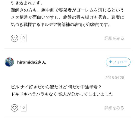
引き込まれます。
謎解きの方も、劇中劇で容疑者がゴーレムを演じるという
メタ構造が面白いですし、終盤の畳み掛けも秀逸。真実に
気づき戦慄するキルデア警部補の表情が印象的です。
0
詳細をみる
hiromida2さん
フォロー
2018.04.28
ビル.ナイ好きだから観たけど 何だか中途半端？
ドキドキハラハラもなく 犯人が分かってしまいました
0
詳細をみる