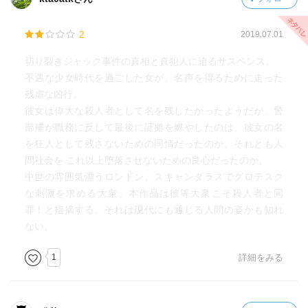
2
2019.07.01
切り裂きジャック事件の真相と真犯人に迫るサスペンス。
不遇な少女時代を過ごした女が、名声を得るために走った
残虐な凶行。
彼女は偉大な殺人者として名を残したかったようだが、警
部補が職務に反して最後に証拠を燃やしたのは、彼女の名
を狂人として残さないための同情だったのか。それとも人
間社会を これ以上堕落させないための良心だったのか。
中世の雰囲気漂うロンドン。スキャンダラスでグロテスク
な刺激を求める大衆。本作品は彼等大衆こそ殺人者と同
罪！と指摘する。それは現代にも通じる人間の姿かも知れ
ない。
1
詳細をみる