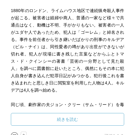
1880年のロンドン、ライムハウス地区で連続猟奇殺人事件
が起こる。被害者は娼婦や商人、普通の一家など様々で共
通点はなく、動機は不明、手がかりもない。被害者の一人
がユダヤ人であったため、犯人は「ゴーレム」と綽名され
る。事件を前任者から引き継いだばかりの刑事のキルデア
（ビル・ナイ）は、同性愛者の噂があり出世ができないが
切れ者。犯人が現場に書き残した言葉などからふとトマ
ス・ド・クインシーの著書「芸術の一分野として見た殺
人」を調べに図書館に赴いたところ、偶然にもその本に犯
人自身が書き込んだ犯罪日記がみつかる。犯行後これを書
き込まれたと思しき日に閲覧室を利用した人物は4人。キル
デアは4人を調べ始める。
同じ頃、劇作家の夫ジョン・クリー（サム・リード）を毒
殺した容疑で、妻で女優のエリザベス（オリヴィア・クッ
ク）が裁判にかけられている。当初服毒自殺とみられてい
続きを読む
たが、メイドのアヴェリーン（マリア・バルベルデ）が夫
妻の不仲などを証言したためエリザベスの犯行とされたの