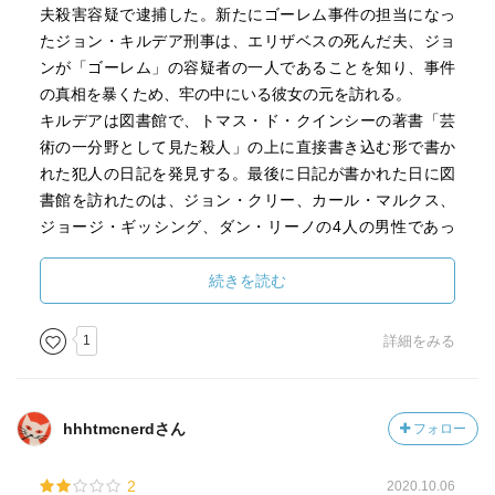
夫殺害容疑で逮捕した。新たにゴーレム事件の担当になっ
面白いのは、容疑者4人のうち3人までが実在の著名人であ
たジョン・キルデア刑事は、エリザベスの死んだ夫、ジョ
る点。切り裂きジャックものでも同時代の有名人が事件に
ンが「ゴーレム」の容疑者の一人であることを知り、事件
絡んでくる映画や小説が多々あるが、本作もそんな感じ。
の真相を暴くため、牢の中にいる彼女の元を訪れる。
まず一人は哲学者のカール・マルクス。ざっくりドイツ人
キルデアは図書館で、トマス・ド・クインシーの著書「芸
としか思ってなかったけれど、ユダヤ人の彼はさまざまな
術の一分野として見た殺人」の上に直接書き込む形で書か
国を転々とし、後半生はロンドンで送ったらしい。二人目
れた犯人の日記を発見する。最後に日記が書かれた日に図
は、小説家のジョージ・ギッシング。彼もまた娼婦を妻と
書館を訪れたのは、ジョン・クリー、カール・マルクス、
し、悪所通いがやめられず、といった人物像が反映されて
ジョージ・ギッシング、ダン・リーノの4人の男性であっ
いる。とはいえまあ、基本的にこのひとたちは賑やかし
た。キルデアは4人の中に犯人がいると確信し、彼らの筆跡
で、真犯人候補からは最初から除外されているようなも
のサンプルを採取しようとしたが、ジョンの筆跡だけは採
続きを読む
の。
取できなかった。その後、キルデアはエリザベスの裁判を
傍聴しに行った。裁判中、検察官はエリザベスの悲惨な生
1
詳細をみる
三人目は、喜劇役者のダン・リーノ（ダグラス・ブー
い立ちを暴露し、彼女を侮辱する。彼女の母親は未婚のま
ス）。個人的には初めて聞く名前だけれど、実在の人物で
まエリザベスを出産してしまい、生活が困窮したため、エ
大衆演劇の人気役者。彼の決め台詞「Here we are again !
リザベスに帆布を縫う仕事をさせていたのだという。届け
（またの登場！）」が、映画の中で重要な役割を果たす。
hhhtmcnerdさん
フォロー
先である船乗りの男性たちとエリザベスの「関係」をほの
演じるダグラス・ブースは『高慢と偏見とゾンビ』ではビ
めかす検察官に、彼女は母親や男性たちに虐待を受けてい
ングリー、『メアリーの総て』ではシェリー役を演じてお
2
2020.10.06
たことを訴える。その話を聞いたキルデアは検察官のえげ