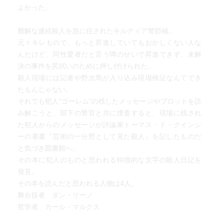
よかった。
難解な連続殺人を急に任されたキルディア警部補。
元々キレもので、もっと昇進していてもおかしくない人な
んだけど、同性愛者だと言う噂のせいで昇進できず、未解
決の事件を尻拭いのために押し付けられた。
殺人現場には記者や野次馬が入り込み現場検証なんてでき
たもんじゃない。
それでも犯人“ゴーレム”の残したメッセージやプロットを読
み解こうと、部下の警官と共に捜査すると、現場に残され
た犯人からのメッセージが評論家トーマス・ド・クインシ
ーの著書『芸術の一分野として見た殺人』を記したものだ
と気づき図書館へ。
その本に犯人のものと思われる特徴的な文字の殺人日記を
発見。
その本を読んだと思われる人物は4人。
舞台役者 ダン・リーノ
哲学者 カール・マルクス
作家 ジョージ・ギッシング