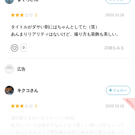
3
2020.10.18
タイトルがダサい割にはちゃんとしてた（笑）
あんまりリアリティはないけど、撮り方も装飾も美しい。
0
詳細をみる
広告
キクコさん
フォロー
3
2020.10.10
連続殺人をめぐるサスペンス映画。
犯人については途中でなんとなく怪しい感じが出ちゃって
いるけどキルディア警部補が知的で紳士的で魅力があって