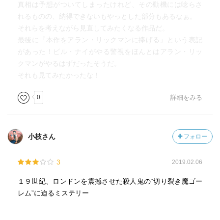
真相は予想がついてしまったけれど、その動機には唸らさ
も減刑できるかもしれないと、夫の直筆の脚本を探す。
れるものの、納得できないもやっとした部分もあるなぁ。
それはあの『不幸の接点』で、図書館に収められていると
それらを考えながら見直してみたくなる作品だ。
言う。
最後に『本作をアラン・リックマンに捧げる』という表記
図書館に行くと、寸でのところでアヴェリンに持ち去られ
があった！ビル・ナイがやる警視をほんとはアラン・リッ
るところだった。
クマンがやるはずだったそうだ。
脚本家として自分がシナリオを書き直すんだと言うアヴェ
それも見てみたかったな！
リンだが、脚本の文字はゴーレムと同じ。
やっぱりジョンが連続殺人鬼ゴーレムなのだと、リジーの
0
詳細をみる
絞首刑を止めるために走るキルディア警部補。
夫毒殺犯として観客のいない絞首台で刑執行間際のリジ
小枝さん
フォロー
ー。
最近は大犯罪でないと観客を入れないらしい。
3
2019.02.06
首吊りの縄がかけられる寸前、キルディア警部補が現れ執
行停止を行う。
１９世紀、ロンドンを震撼させた殺人鬼の“切り裂き魔ゴー
リジーの減刑のため、一筆「夫がゴーレムだ」と書くよう
レム”に迫るミステリー
に依頼するキルディアだが、リジーの書く文字は完全にゴ
ーレムと一致。「私がゴーレム」と書かれていた。