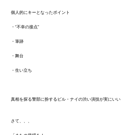
リジーは母親、小男、支配人を殺し、男装して殺人という
芸術を行なっていた。
個人的にキーとなったポイント
こんな誰もいない絞首台で死ぬのはイヤ。
偉大な連続殺人鬼として大勢の観客に囲まれて死にたい。
・“不幸の接点”
しかし、キルディア警部補はリジーがゴーレムと公表しな
い。
・筆跡
刑の執行には間に合わなかったと偽り、リジーは夫の毒殺
犯として1人静かに処刑され、ジョンがゴーレムとして公表
・舞台
される。
哀れな大衆演劇の女優リジーの生涯をアヴェリンが演じよ
・生い立ち
うと舞台化するが、死刑執行の場面で誤って本当に死亡。
急遽ダンが代役としてリジーを演じる。
師匠であるダンがリジーと一体化して観客の拍手を嬉しそ
うに浴びる。
真相を探る警部に扮するビル・ナイの渋い演技が実にいい
複雑な表情で一切拍手しないで見つめるキルディア警部
補。でEND
さて、、、
リジーは結構最初っから怪しい。
キルディア警部補はなんでリジーがゴーレムだって公表し