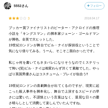
5552さん
フォロー
3
2018.04.17
ブッカー賞ファイナリストのピーター・アクロイドの推理
小説を『キングスマン』の脚本家ジェーン・ゴールドマン
が脚色。全英で大ヒットした。
19世紀ロンドンが舞台でビル・ナイが探偵役ということで
気になり借りてみる。うーん、そこそこ面白かったです。
私じゃ何を書いてもネタバレになりそうなのでミステリっ
て怖い(笑)ビル・ナイは相変わらず渋くて素敵でした。やっ
ぱり英国男優さんはコスチューム・プレイが似合う‼
19世紀ロンドンの喜劇舞台が出てくるのですが、現実に起
こった殺人事件を脚本化し、舞台で上演するスピードの早
さには驚いた。不謹慎という言葉はなく、退屈な日々の憂
さ晴らしとして消費して楽しんでいたんですね。