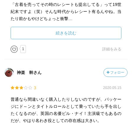
ンが、新作舞台劇の主演に起用したいと申し出てきたので
「古着を売ってその時のレシートも提出してる」って19世
に、性的関係を嫌うエリザベスが夫の性欲処理をメイドに
ある。最初はその申し出を喜んでいたエリザベスだった
紀末ですよ（笑）そんな時代からレシート有るんやね。当
頼んでいたことなど、夫婦関係の破綻も次第に明らかに。
が、ジョンが自分を口説こうとするのにはうんざりさせら
たり前かもやけどちょっと衝撃…
才能のないクリーが自暴自棄になり連続殺人をおこなった
れた。
いろいろと細かいとこまでしっかり撮ってるし、バジェッ
かと思われたが…。
そんなある日、エリザベスは劇場の支配人に呼び出され、
トも結構必要だったんだろうけどなぁ〜物語自体が面白さ
続きを読む
ヌードになることを強要された。その話をジョンにしたと
に欠ける感じですねぇ〜ちょっと残念な感じでした。
回想と現在と劇中劇が入り混じり、テンポも速くて飽きさ
ころ「僕と結婚して欲しい。そうすれば君を守ってあげら
せない。序盤に実は結構伏線があるので、しっかり覚えて
1
詳細をみる
れる」と言われたため、エリザベスはやむなくジョンと結
いられたらもっと楽しめたのかも。ホラーというよりは心
婚することになった。不思議なことに、劇場の支配人はそ
理サスペンスで、真犯人の動機というか、目的が、まさに
れから数日後に亡くなってしまった。そのため、ダンがそ
劇場型犯罪者の典型。最後のどんでん返しには素直に驚い
の後継として支配人に就任することになった。エリザベス
神楽 幹さん
フォロー
たけど、ちょっと考えたらそれしかないよなあという納得
はその後も順調にキャリアを積み上げていったが、ジョン
の落としどころ。そして真犯人がわかってからの展開が、
の戯曲は一向に完成せず、家計はエリザベスが一人で支え
3
2020.05.15
この映画のキモであり、それまで犯人に振り回されていた
ている状態にあった。その結果、二人は口論を繰り返すよ
キルデア＝ビル・ナイの本当の見せ場だったのかも。犯人
普通なら間違いなく購入したりしないのですが、パッケー
うになり、ジョンはメイドのアヴェリンと不倫するに至っ
の願いを絶対に叶えてやらないことが、最大の制裁だった
ジにド～ンとタイトルロールとして乗っていたら手を出し
た。アヴェリンはエリザベスと同じ一座の元女優で、エリ
のだと思う。
たくなるのが、英国の名優ビル・ナイ！主演級でもあるの
ザベスを常に敵対視していた人物である。
だが、やはり名わき役としての存在感は大きい。
エリザベスの死刑が執行される当日、キルデアはついにジ
タイトルがＢ級ぽいけど、なかなかよくできたサスペンス
ョンが連続殺人犯であるという確たる証拠を発見した。ジ