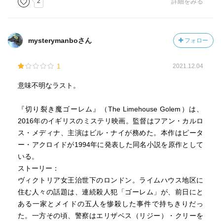
2
詳細をみる
だ。そして死んだジョン・クリーは、キルデアが調べてい
るゴーレム事件の犯人候補の4人のうちの一人だった。不幸
な生い立ちのエリザベスに同情したキルデアは、彼女を無
mysterymanboさん
フォロー
実、あるいは夫が連続殺人鬼であることを知り殺害したの
ではと仮定、彼女を処刑から救うために事件解決に奔走す
1
2021.12.04
るが…。
意味不明なラスト。
ヴィクトリア朝ロンドンで起こる連続猟奇殺人というと、
真っ先に切り裂きジャックを思い浮かべるけれど、こちら
『切り裂き魔ゴーレム』（The Limehouse Golem）は、
は設定上は1888年の切り裂きジャック事件より少し前。参
2016年のイギリスのミステリ映画。監督はフアン・カルロ
考にされているのはジャックよりむしろ、同じくロンドン
ス・メディナ、主演はビル・ナイが務めた。本作はピータ
で1811年に起こった「ラトクリフ街道殺人事件」らしい。
ー・アクロイドが1994年に発表した同名小説を原作として
こちら2家族計7人が惨殺され、容疑者ジョン・ウィリアム
いる。
ズは逮捕されるも自殺。のちのち、実は冤罪だった説や、
ストーリー：
共犯者がいたはずなのに野放し説など、物議をかもしたよ
ヴィクトリア女王治世下のロンドン。ライムハウス地区に
うだ。この映画の中でも、被害者の一人がラトクリフに住
住む人々の話題は、連続殺人犯「ゴーレム」が、前日にと
んでおり、前述クインシーの著書もこの事件に言及、キル
ある一家とメイドの五人を惨殺した事件で持ちきりだっ
デアもそこに事件解決の糸口を見出す。
た。一方その頃、警察はエリザベス（リジー）・クリーを