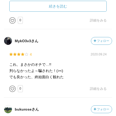
劇作家 ジョン・クリー
続きを読む
しかし、ジョン・クリーは連続殺人の事件後すぐに毒物に
より死亡し、その犯人として妻で大衆演劇の女優リジーが
0
詳細をみる
逮捕されていた。
死亡したジョンの筆跡は全て燃やされていて検証すること
MykO3v3さん
フォロー
ができないが、カール、ジョージに関しては鑑定の結果シ
ロ。
4
2020.09.24
ダンはリジーの師匠で母親を亡くしたばかりのリジーを雇
い、肉体関係は無いものの同じ劇場の役者で大事な家族と
これ、まさかのオチで…!!
して親密な中であった。
判らなかったよ～騙された！(><)
でも良かった、終始面白く観れた
夫殺しの裁判の中で生い立ちを大衆に晒されて観劇のよう
に浪費されるリジー。
0
詳細をみる
リジーは私生児として生まれ、帆を縫う仕事をしていた母
親と貧しく暮らし、幼い頃から男達に悪戯をされそれを母
親になじられ、躾として酷い肉体的虐待を受けて育ってい
bukuroseさん
フォロー
た。