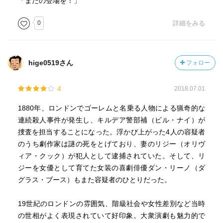
「またの登場を！」
なかったんだろう？
哀れな女性として扱いたかった？
0
詳細をみる
でも本人はゴーレムだって知られたかったのに。殺人犯の
思い通りにさせるのがイヤ？
最後の最後までリジーに対して憐憫を感じていた様なので
hige0519さん
フォロー
女性として守りたかったのかもしれない。
同性愛者だって噂だとのことだけど、部下の警官が最後に
4
2018.07.01
男友達(なんとなく親密な雰囲気)と舞台を見にきていてそれ
からサッと目を逸らしたりして気を遣っていて繊細なだけ
1880年、ロンドンでゴーレムと名乗る人物による猟奇的な
で同性愛者ではなさそうだけどなぁ。原作だとどうなんだ
連続殺人事件が発生し、キルデア警部補（ビル・ナイ）が
ろう？
捜査を担当することになった。浮かび上がった4人の容疑者
とにかく殺人現場保全も全然できてないし、記者が我が物
のうち劇作家は謎の死をとげており、妻のリジー（オリヴ
顔で荒らすし、大衆の感情で刑が左右されるし、大変やな
ィア・クック）が犯人として逮捕されていた。そして、リ
ぁとも思うけど、他人の人生や不幸を見てニヤニヤすると
ジーを女優として育てた女装の喜劇俳優ダン・リーノ（ダ
ころなんかは人間はずっと普遍なのかも。
グラス・ブース）もまた容疑者のひとりだった。
お爺ちゃんだけどキルディア警部補が素敵で気遣いのでき
る部下もいい感じだった。
19世紀のロンドンの雰囲気、階級社会や女性差別など当時
の世相がよく表現されていて好印象。大衆演劇も魅力的で