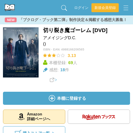
ログイン
新規会員登録
「ブクログ・ブック第二弾」制作決定＆掲載する感想大募集！
NEW
切り裂き魔ゴーレム [DVD]
アメイジングD.C.
()
ISBN・EAN:
4988166206565
3.13
本棚登録:
69
人
感想:
18
件
本棚に登録する
Amazon
詳細ページへ