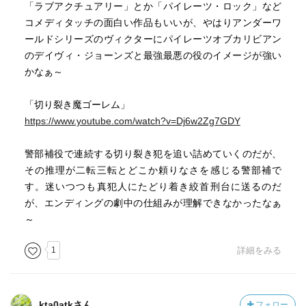
だったし、ヴィクトリア朝ロンドンの陰鬱な雰囲気が好き
「ラブアクチュアリー」とか「パイレーツ・ロック」など
ョンの直筆原稿の筆跡と真犯人の筆跡が一致したのであ
な人には十分楽しめる良作。
コメディタッチの面白い作品もいいが、やはりアンダーワ
る。キルデアは「これでエリザベスを救える」と歓喜し、
ールドシリーズのヴィクターにパイレーツオブカリビアン
その証拠を彼女に見せたが、そこで思わぬ真実が明らかに
のデイヴィ・ジョーンズと最強最悪の役のイメージが強い
なった。（ウィキペディア）
かなぁ～
「切り裂き魔ゴーレム」
https://www.youtube.com/watch?v=Dj6w2Zg7GDY
警部補役で連続する切り裂き犯を追い詰めていくのだが、
その推理が二転三転とどこか頼りなさを感じる警部補で
す。迷いつつも真犯人にたどり着き絞首刑台に送るのだ
が、エンディングの劇中の仕組みが理解できなかったなぁ
～
1
詳細をみる
kta0atkさん
フォロー