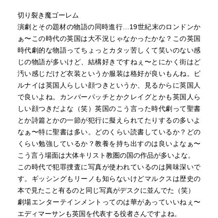
り、19世紀英国もの御用達二枚目俳優といった趣き（笑）
つなさに怒ると共に、エリザベスに深く同情するのだっ
切り裂き魔ゴーレム
今回も舞台上でのゴツイ女装などで楽しませてくれます。
た。
演劇とその題材の物語の同時進行…19世紀末のロンドンか
キルデアは、ジョンが犯人であると仮定した場合、彼の死
ぁ〜この時代の英国は大不況じゃなかったかな？この英国
映画の原題は「THE LIMEHOUSE GOLEM」ライムハウス
は犯行の露呈を恐れた上での自殺であると考え、無実を証
時代劇的な物語ってちょっとカタッ苦しくて笑いのない感
はロンドンの地区名で、テムズ川沿いの港町。ヒロインの
明するために調査に協力するようエリザベスを説得する。
じの物語が多いけど、結構好きですねぇ〜とにかく街はど
エリザベスはそこで貧しい未婚の母に育てられ、少女の頃
彼の言葉に心を動かされた彼女は、過去を回想する。エリ
汚い感じだけど衣装というか服装は格好が良いもんね。ビ
に港の荒くれ者たちに乱暴されたトラウマがあり、さらに
ザベスは母親が亡くなった後、プロンプター兼雑用係とし
ルナイは英国人らしい顔つきというか、見るからに英国人
母親からも虐待を受けていたため、性的なことに嫌悪感を
てダン・リーノの劇場で働きはじめ、その流れで俳優の道
で良いよね。カンバーパッチとかクレイグとかも英国人ら
持っている。母が亡くなったあと、女優に憧れ訪れた劇場
に進むことになったのだという。夫のジョンと出会ったの
しい顔つきだよな（笑）英国のこう言った時代劇って聖書
で偶然出会った上記ダン・リーノに気に入られ劇団入り、
もその頃で、彼は劇場に記者として取材に来ていたのだっ
とか詩篇とかの一節が犯行に擬えられてたりするの多いよ
プロンプターから人気喜劇女優へと成長、そして売れない
た。彼はすぐにエリザベスに惹かれ、二人はダンや劇団の
なぁ〜特に聖書は多い。どのくらい読書しているか？どの
劇作家のジョン・クリーと結婚。
メンバーと共に、あるいは二人きりで、たびたび食事に行
くらい勉強しているか？教養を持ち出すのは良いよなぁ〜
くようになる。ある日、事故死した役者の代役として、エ
こう言う場面は大体キリスト教圏の国の作品が多いよな。
彼女の無実を信じ聞き取りを続けるキルデアは、エリザベ
リザベスは舞台に立つ機会を与えられる。男装してパフォ
この時代で犯罪捜査に写真が使われているのは興味深いで
スにセクハラをした劇団関係者が次々と不審死しているこ
ーマンスをしたところ、それが観客に大いに受け、彼女は
す。ギッシングもリーノも知らないけどマルクスは歴史の
とを知り、ますます彼女の夫となったクリーが殺人鬼だっ
一躍人気者になった。コメディエンヌとして人気を博した
本で見たこと有るのと同じ写真がデスクに並んでた（笑）
たのではという疑いを強める。エリザベスに対し不利な証
エリザベスだったが、舞台女優として活躍するための機会
劇場エンターテインメントってのは華があっていいねぇ〜
言をしているメイドのアヴェリーンが実はもともと女優仲
を窺っていた。そんな彼女に、無名の劇作家であったジョ
エディマーサンも英国を代表する役者さんですよね。
間で彼女のライバル、そしてクリーに好意を持っていた上