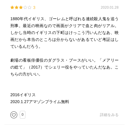
そんな母親も腎臓を悪くして亡くなり、残されたリジーは
3
2020.01.28
なけなしの金で大衆観劇の人気者ダン・リーノを訪ねてプ
ロンプターとして雇ってもらう。
1880年代イギリス、ゴーレムと呼ばれる連続殺人鬼を追う
そこで男装の喜劇役者として才能を開花させるが、小男に
刑事。最近の映画なので画面がクリアで血と肉がリアル。
セクハラを受けると翌日小男が死に、支配人にSMを強要さ
しかし当時のイギリスの下町はけっこう汚いんだなあ、映
れると3日後にその支配人も死ぬ。リジーにとって嫌な奴す
画だから本当のところは分からないがあるていど考証はし
ぐ死ぬ。
ているんだろう。
リジーを守護しようとする男は2人。師匠のダンと劇作家の
ジョン。
劇場の看板俳優役のダグラス・ブースがいい。「メアリー
まだ結婚前のジョンは劇団内の他の女優アヴェリンと付き
の総て」（2017）でシェリー役をやっていたんだなあ。こ
合っていたがリジーのために脚本を描き主人公を演じてほ
ちらの方がいい。
しいと口説く。
ダンは「ジョンには下心があるからやめておけ」と忠告す
るが、アヴェリンに騙され、客を怒らせてしまい傷ついた
2016イギリス
リジーは勢いでジョンと抱擁・口付け。そのまま付き合い
2020.1.27アマゾンプライム無料
結婚することにした。
意地悪をしたアヴェリンへの当て付け？
0
詳細をみる
結婚したリジーとジョンだが、リジーはセックスが苦手。