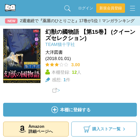
ログイン
新規会員登録
2週連続で『薬屋のひとりごと』17巻が1位！マンガランキング
NEW
幻獣の國物語 【第15巻】 (クイーン
ズセレクション)
TEAM猫十字社
大洋図書
(2018.01.01)
3.00
本棚登録:
12
人
感想:
1
件
本棚に登録する
Amazon
購入ストア一覧
詳細ページへ