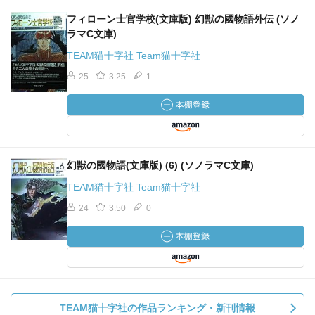
フィローン士官学校(文庫版) 幻獣の國物語外伝 (ソノ
ラマC文庫)
TEAM猫十字社 Team猫十字社
25
3.25
1
幻獣の國物語(文庫版) (6) (ソノラマC文庫)
TEAM猫十字社 Team猫十字社
24
3.50
0
TEAM猫十字社の作品ランキング・新刊情報