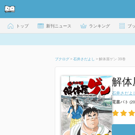
トップ
新刊ニュース
ランキング
ブ
ブクログ
>
石井さだよし
>
解体屋ゲン 39巻
解体屋
石井さだよ
電書バト
(2