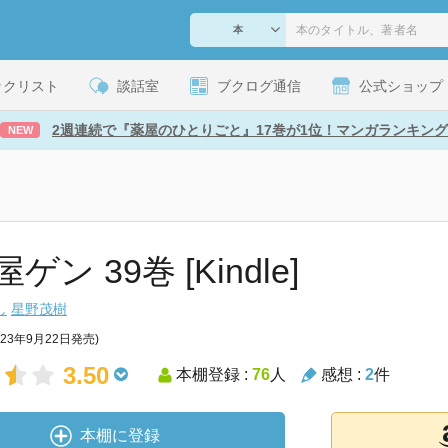
ックリスト
談話室
ブクログ通信
公式ショップ
2週連続で『薬屋のひとりごと』17巻が1位！マンガランキング
NEW
ゲン 39巻 [Kindle]
し
星野茂樹
023年9月22日発売)
3.50
本棚登録 :
76
人
感想 :
2
件
本棚に登録