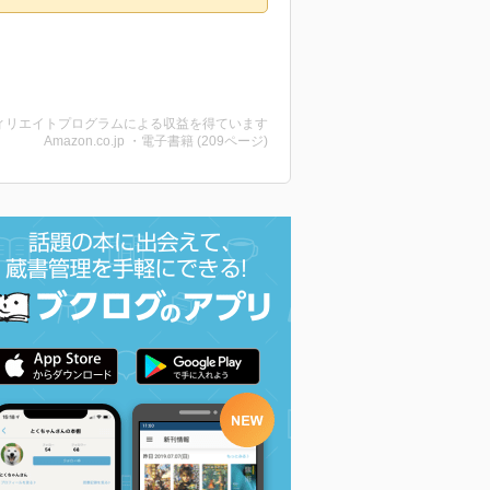
ィリエイトプログラムによる収益を得ています
Amazon.co.jp ・電子書籍 (209ページ)
解体屋ゲン 7巻
解体屋ゲン 8巻
解体屋ゲン 9巻