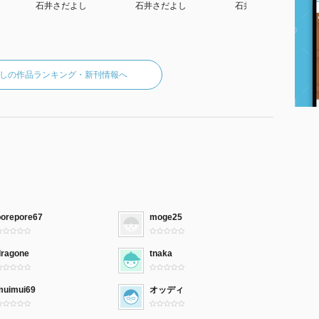
石井さだよし
石井さだよし
石井さだよし
しの作品ランキング・新刊情報へ
porepore67
moge25
dragone
tnaka
muimui69
オッディ