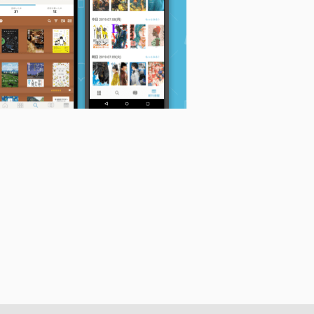
1)
35)
法・魔具と魔術・召喚
史
高平鳴海
高平鳴海
術
高平鳴海