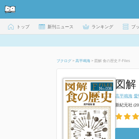
トップ
新刊ニュース
ランキング
ブ
ブクログ
>
高平鳴海
>
図解 食の歴史 F‐Files
図解 食
高平鳴海
愛
新紀元社
(2