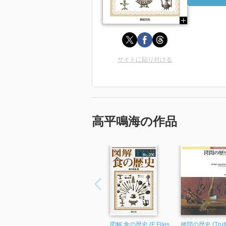
サイトに貼り付ける
高平鳴海の作品
図解 食の歴史 (F Files
拷問の歴史 (Truth