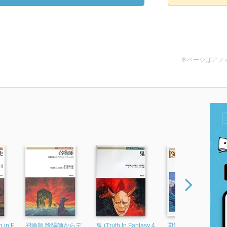
本ページはアフ
 in F
召喚師 陰陽師からデ
鬼 (Truth In Fantasy 4
図解 軍艦 (F Files 24)