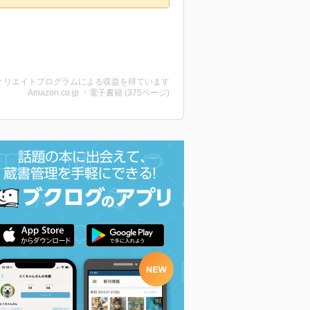
ィリエイトプログラムによる収益を得ています
Amazon.co.jp ・電子書籍 (375ページ)
図解 陰陽師 (F Files 1
女神 (Truth In Fantasy
知っておきたい 魔