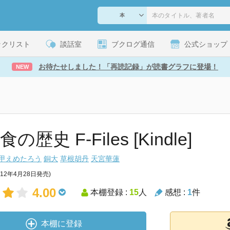
ックリスト
談話室
ブクログ通信
公式ショップ
お待たせしました！「再読記録」が読書グラフに登場！
NEW
の歴史 F‐Files [Kindle]
甲えめたろう
銅大
草根胡丹
天宮華蓮
012年4月28日発売)
4.00
本棚登録 :
15
人
感想 :
1
件
本棚に登録