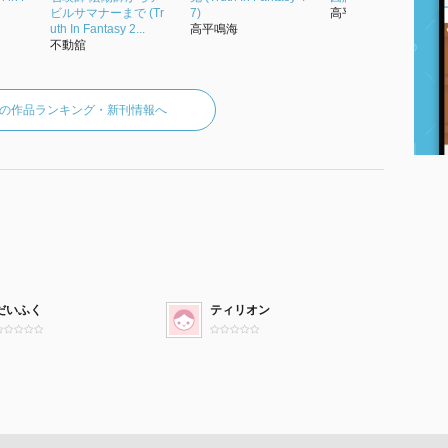
ビルサマナーまで (Tr
7)
高平鳴海
uth In Fantasy 2...
高平鳴海
不動舘
の作品ランキング・新刊情報へ
だいふく
ティリオン