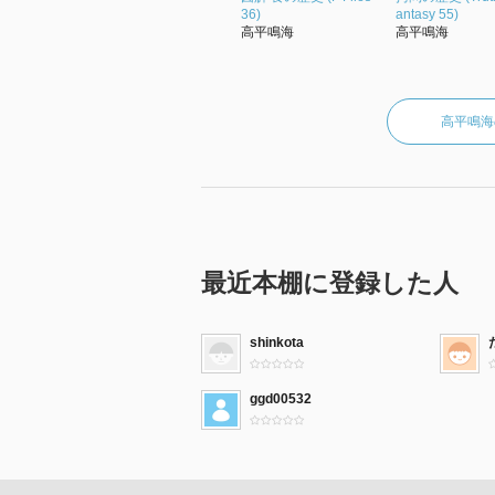
36)
antasy 55)
高平鳴海
高平鳴海
高平鳴海
最近本棚に登録した人
shinkota
ggd00532