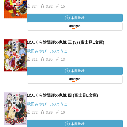
324
3.82
15
ぼんくら陰陽師の鬼嫁 三 (3) (富士見L文庫)
秋田みやび しのとうこ
311
3.95
13
ぼんくら陰陽師の鬼嫁 四 (富士見L文庫)
秋田みやび しのとうこ
272
3.89
10