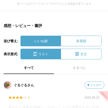
本ページはアフィリエイトプログラムによる収益を得ています
感想・レビュー・書評
並び替え:
いいね順
新着順
表示形式:
リスト
全文
すべて
ネタバレ
ぐるぐるさん
フォロー
4
2025.09.23
呪われた花嫁衣裳編(←このネーミングは遠野せんせいが言