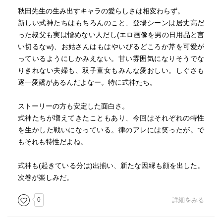
秋田先生の生み出すキャラの愛らしさは相変わらず。
新しい式神たちはもちろんのこと、登場シーンは居丈高だ
った叔父も実は憎めない人だし(エロ画像を男の日用品と言
い切るなw)、お姑さんはもはやいびるどころか芹を可愛が
っているようにしかみえない。甘い雰囲気になりそうでな
りきれない夫婦も、双子童女もみんな愛おしい。しぐさも
逐一愛嬌があるんだよなー。特に式神たち。
ストーリーの方も安定した面白さ。
式神たちが増えてきたこともあり、今回はそれぞれの特性
を生かした戦いになっている。律のアレには笑ったが。で
もそれも特性だよね。
式神も(起きている分は)出揃い、新たな因縁も顔を出した。
次巻が楽しみだ。
0
詳細をみる