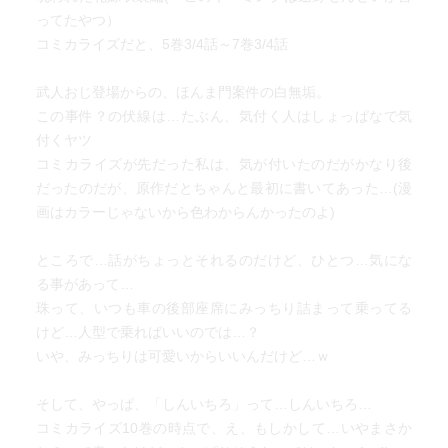
ってたやつ）
コミカライズだと、5巻3/4話～7巻3/4話
武人おじ登場からの、ほんま門案件の白無垢。
この事件？の伏線は…たぶん、気付く人はしょっぱなで気
付くヤツ
コミカライズが先だった私は、気が付いたのだがかなり後
だったのだが、原作だとちゃんと最初に書いてあった…(漫
画はカラーじゃないから色わからんかったのよ)
ところで…話がちょっとそれるのだけど、ひとつ…気にな
る事があって…
珠って、いつも車の後部座席にみっちり詰まって乗ってる
けど…人型で乗ればいいのでは…？
いや、みっちりは可愛いからいいんだけど…ｗ
そして、やっぱ、「しんいちろ」って…しんいちろ…
コミカライズ10巻の時点で、え、もしかして…いやまさか