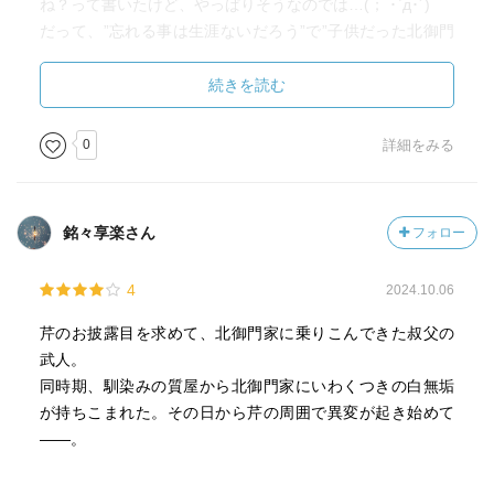
ね？って書いたけど、やっぱりそうなのでは…(； ･`д･´)
だって、”忘れる事は生涯ないだろう”で”子供だった北御門
佳希の愚かしさを”だよ⁉
続きを読む
武人おじはマジ好きｗｗｗｗ
確かにノンデリだけど、わかりやすい説明すぎるｗｗｗ
0
詳細をみる
そして、なにより、頼もしい！のに式神に弱いｗ（ギャッ
プ最高）
やっぱ北御門家の人々みんな最高だな？（史緒佳も好き）
銘々享楽さん
フォロー
4
2024.10.06
お試し版で日向夏せんせいのやつが入ってた
うん、謎解きの流れといい、キャラといい…めちゃくちゃ
芹のお披露目を求めて、北御門家に乗りこんできた叔父の
日向夏せんせい～って感じ（あたりまえだろ）
武人。
同時期、馴染みの質屋から北御門家にいわくつきの白無垢
が持ちこまれた。その日から芹の周囲で異変が起き始めて
――。