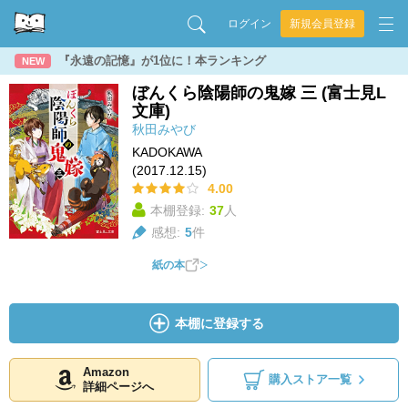
ログイン
新規会員登録
『永遠の記憶』が1位に！本ランキング
NEW
ぼんくら陰陽師の鬼嫁 三 (富士見L
文庫)
秋田みやび
KADOKAWA
(2017.12.15)
4.00
本棚登録:
37
人
感想:
5
件
紙の本
本棚に登録する
Amazon
購入ストア一覧
詳細ページへ