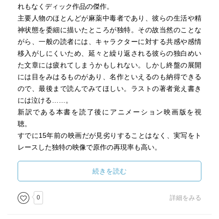
れもなくディック作品の傑作。
主要人物のほとんどが麻薬中毒者であり、彼らの生活や精
神状態を委細に描いたところが独特。その故当然のことな
がら、一般の読者には、キャラクターに対する共感や感情
移入がしにくいため、延々と繰り返される彼らの独白めい
た文章には疲れてしまうかもしれない。しかし終盤の展開
には目をみはるものがあり、名作といえるのも納得できる
ので、最後まで読んでみてほしい。ラストの著者覚え書き
には泣ける……。
新訳である本書を読了後にアニメーション映画版を視
聴。
すでに15年前の映画だが見劣りすることはなく、実写をト
レースした独特の映像で原作の再現率も高い。
続きを読む
0
詳細をみる