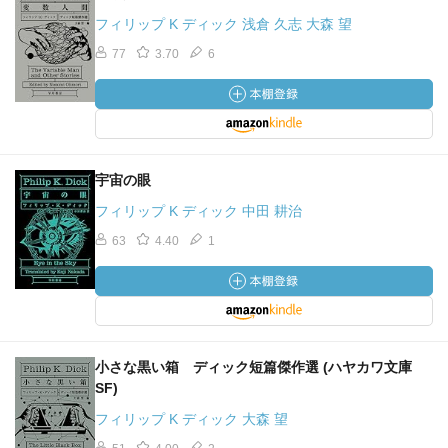
フィリップ K ディック 浅倉 久志 大森 望
77
3.70
6
宇宙の眼
フィリップ K ディック 中田 耕治
63
4.40
1
小さな黒い箱 ディック短篇傑作選 (ハヤカワ文庫
SF)
フィリップ K ディック 大森 望