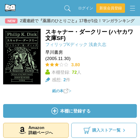
ログイン
新規会員登録
2週連続で『薬屋のひとりごと』17巻が1位！マンガランキング
NEW
スキャナー・ダークリー (ハヤカワ
文庫SF)
フィリップKディック
浅倉久志
早川書房
(2005.11.30)
3.80
本棚登録:
72
人
感想:
2
件
紙の本
本棚に登録する
Amazon
購入ストア一覧
詳細ページへ