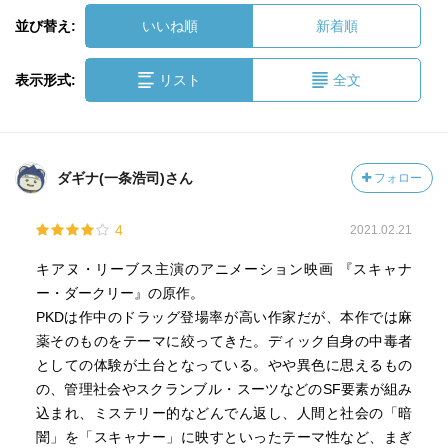
並び替え:
いいね順
新着順
表示形式:
リスト
全文
ダギナ(一条浩司)さん
フォロー
4
2021.02.21
キアヌ・リーブス主演のアニメーション映画 『スキャナ
ー・ダークリー』の原作。
PKDは作中のドラッグ登場率が高い作家だが、本作では麻
薬そのものをテーマに絞ってきた。ディック自身の中毒者
としての体験が土台となっている。やや異色に思えるもの
の、管理社会やスクランブル・スーツなどのSF要素が組み
込まれ、ミステリー的などんでん返し、人間と社会の「暗
闇」を「スキャナー」に映すといったテーマ性など、まぎ