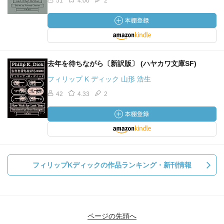
51
4.00
2
去年を待ちながら〔新訳版〕 (ハヤカワ文庫SF)
フィリップ K ディック 山形 浩生
42
4.33
2
フィリップKディックの作品ランキング・新刊情報
ページの先頭へ