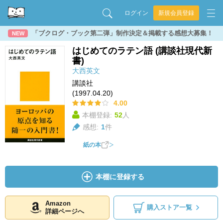
ログイン
新規会員登録
「ブクログ・ブック第二弾」制作決定＆掲載する感想大募集！
NEW
はじめてのラテン語 (講談社現代新
書)
大西英文
講談社
(1997.04.20)
4.00
本棚登録:
52
人
感想:
1
件
紙の本
本棚に登録する
Amazon
購入ストア一覧
詳細ページへ