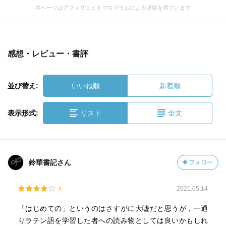
本ページはアフィリエイトプログラムによる収益を得ています
感想・レビュー・書評
並び替え:
いいね順
新着順
表示形式:
リスト
全文
鈴華書記さん
フォロー
4
2021.05.14
「はじめての」というのはさすがに大嘘だと思うが，一通
りラテン語を学習した者への読み物としては良いかもしれ