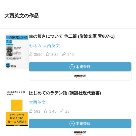
大西英文の作品
生の短さについて 他二篇 (岩波文庫 青607-1)
セネカ 大西英文
3590
3.82
240
はじめてのラテン語 (講談社現代新書)
大西英文
591
3.45
23