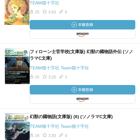
TEAM猫十字社
25
3.63
0
フィローン士官学校(文庫版) 幻獣の國物語外伝 (ソノ
ラマC文庫)
TEAM猫十字社 Team猫十字社
25
3.25
1
幻獣の國物語(文庫版) (6) (ソノラマC文庫)
TEAM猫十字社 Team猫十字社
24
3.50
0