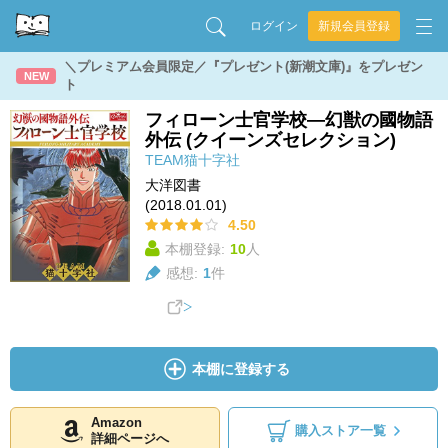
ログイン
新規会員登録
＼プレミアム会員限定／『プレゼント(新潮文庫)』をプレゼン
NEW
ト
フィローン士官学校―幻獣の國物語
外伝 (クイーンズセレクション)
TEAM猫十字社
大洋図書
(2018.01.01)
4.50
本棚登録:
10
人
感想:
1
件
本棚に登録する
Amazon
購入ストア一覧
詳細ページへ