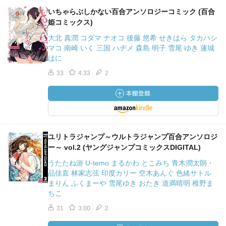
いちゃらぶしかない百合アンソロジーコミック (百合
姫コミックス)
大北 真潤 コダマ ナオコ 後藤 悠希 せきはら タカハシ
マコ 南崎 いく 三国 ハヂメ 森島 明子 雪尾 ゆき 蓮城
はに
33
4.33
2
ユリトラジャンプ～ウルトラジャンプ百合アンソロジ
ー～ vol.2 (ヤングジャンプコミックスDIGITAL)
うたたね游 U-temo まるかわ とこみち 青木潤太朗・
品佳直 林家志弦 印度カリー 空木あんぐ 色緒サトル
まりん ふくまーや 雪尾ゆき おたき 道満晴明 稚野ま
ちこ
31
3.00
2