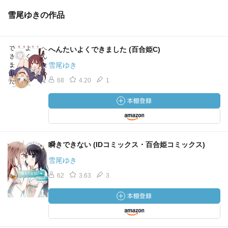
雪尾ゆきの作品
へんたいよくできました (百合姫C)
雪尾ゆき
68
4.20
1
瞬きできない (IDコミックス・百合姫コミックス)
雪尾ゆき
62
3.63
3