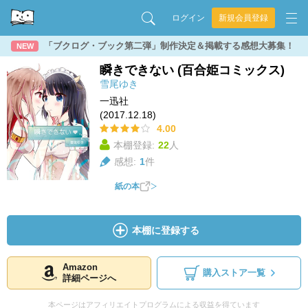
ログイン
新規会員登録
「ブクログ・ブック第二弾」制作決定＆掲載する感想大募集！
NEW
瞬きできない (百合姫コミックス)
雪尾ゆき
一迅社
(2017.12.18)
4.00
本棚登録:
22
人
感想:
1
件
紙の本
本棚に登録する
Amazon
購入ストア一覧
詳細ページへ
本ページはアフィリエイトプログラムによる収益を得ています