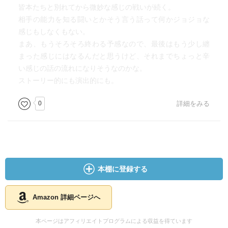
皆本たちと別れてから微妙な感じの戦いが続く。
相手の能力を知る闘いとかそう言う話って何かジョジョな
感じもしなくもない。
まあ、もうそろそろ終わる予感なので、最後はもう少し纏
まった感じにはなるんだと思うけど、それまでちょっと辛
い感じの話の流れになりそうなのかな。
ストーリー的にも演出的にも。
0
詳細をみる
本棚に登録する
Amazon 詳細ページへ
本ページはアフィリエイトプログラムによる収益を得ています