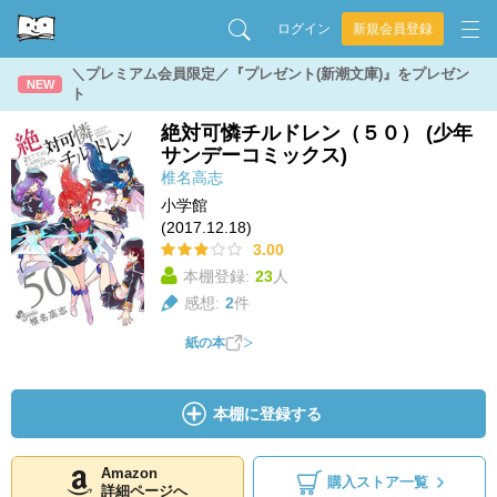
ログイン
新規会員登録
＼プレミアム会員限定／『プレゼント(新潮文庫)』をプレゼン
NEW
ト
絶対可憐チルドレン（５０） (少年
サンデーコミックス)
椎名高志
小学館
(2017.12.18)
3.00
本棚登録:
23
人
感想:
2
件
紙の本
本棚に登録する
Amazon
購入ストア一覧
詳細ページへ