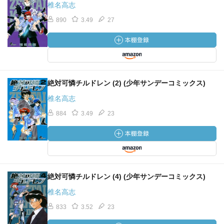
椎名高志
890
3.49
27
絶対可憐チルドレン (2) (少年サンデーコミックス)
椎名高志
884
3.49
23
絶対可憐チルドレン (4) (少年サンデーコミックス)
椎名高志
833
3.52
23