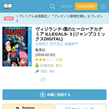
ログイン
新規会員登録
＼プレミアム会員限定／『プレゼント(新潮文庫)』をプレゼン
NEW
ト
ヴィジランテ-僕のヒーローアカデ
ミア ILLEGALS- 3 (ジャンプコミッ
クスDIGITAL)
古橋秀之
別天荒人
堀越耕平
集英社
(2018.02.02)
3.90
本棚登録:
57
人
感想:
3
件
本棚に登録する
Amazon