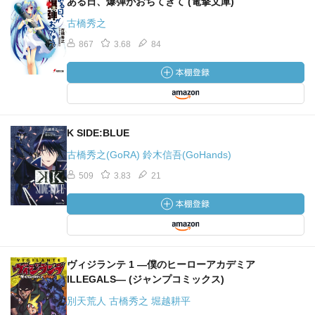
ある日、爆弾がおちてきて (電撃文庫)
古橋秀之
867
3.68
84
K SIDE:BLUE
古橋秀之(GoRA) 鈴木信吾(GoHands)
509
3.83
21
ヴィジランテ 1 ―僕のヒーローアカデミア
ILLEGALS― (ジャンプコミックス)
別天荒人 古橋秀之 堀越耕平