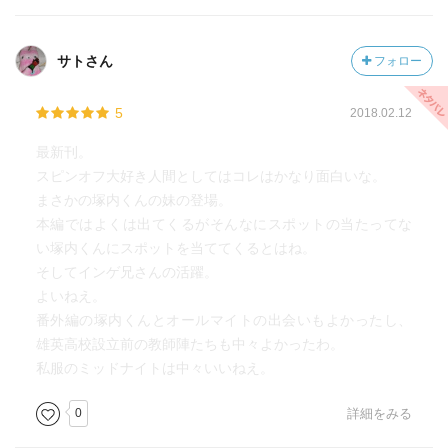
サトさん
フォロー
5
2018.02.12
最新刊。
スピンオフ大好き人間としてはコレはかなり面白いな。
まさかの塚内くんの妹の登場。
本編ではよくは出てくるがそんなにスポットの当たってな
い塚内くんにスポットを当ててくるとはね。
そしてインゲ兄さんの活躍。
よいねえ。
番外編の塚内くんとオールマイトの出会いもよかったし、
雄英高校設立前の教師陣たちも中々よかったわ。
私服のミッドナイトは中々いいねえ。
0
詳細をみる