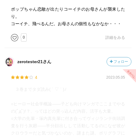
ポップちゃん恋敵が出たりコーイチのお母さんが襲来した
り。
コーイチ、飛べるんだ。お母さんの個性もなかなか・・・
0
詳細をみる
zerotester21さん
フォロー
4
2023.05.05
３巻までタダ読み( ´ ▽ ` )ﾉ
○ヒーロー社会学概論——子ども向けマンガでここまでやる
の(ﾟдﾟ)!？、ってほどの突っ込んだ内容。活字も大量。
○大学の先輩・塚内真先輩に付き合ってヴィジランテ街頭調
査を行う灰廻——半分顔出しして活動してるのになぜ彼が
クロウラーだと気づかないのか、謎また謎。ポリグラフに