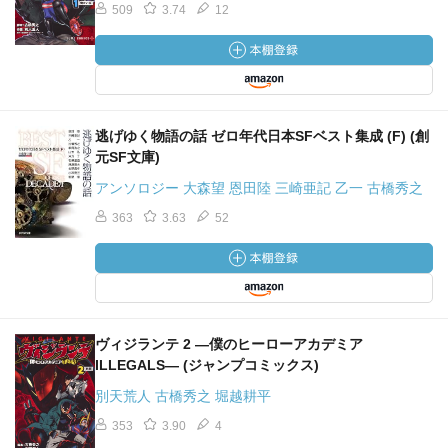
509
3.74
12
逃げゆく物語の話 ゼロ年代日本SFベスト集成 (F) (創
元SF文庫)
アンソロジー 大森望 恩田陸 三崎亜記 乙一 古橋秀之
363
3.63
52
ヴィジランテ 2 ―僕のヒーローアカデミア
ILLEGALS― (ジャンプコミックス)
別天荒人 古橋秀之 堀越耕平
353
3.90
4