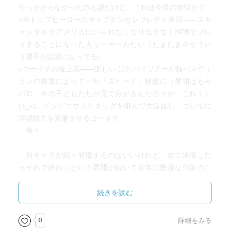
引っかからなかったのも謎だけど、これは今後の伏線か？
○米トップヒーローのキャプテンセレブレティ来日——スキ
ャンダルでアメリカにいられなくなり仕方なくNPBでプレ
イすることになった大リーガーみたい（たまたま今そうい
う選手が話題になってる）。
○コーイチの母上京——楽しい はとバスツアーが猫バスヴィ
ランの襲撃によって一転「スピード」状態に（展開はもろ
パロ。今の子どもたちが見て分かるんだろうか、これ？）
(>_<)。インゲニウムとタッグを組んで大活躍し、ついでに
浮揚能力を覚醒させるコーイチ。
等々。
新キャラが続々登場するのはいいけれど、出て退場した
らそれで終わりという展開が続いて全体に散漫な印象のこ
の第３巻だった。番外編もまた（短すぎるということもあ
って）同。
続きを読む
2023/05/05
＃4160
0
詳細をみる