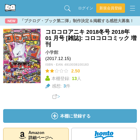
ログイン
新規会員登録
「ブクログ・ブック第二弾」制作決定＆掲載する感想大募集！
NEW
コロコロアニキ 2018冬号 2018年
01 月号 [雑誌]: コロコロコミック 増
刊
小学館
(2017.12.15)
ISBN・EAN:
4910038100183
2.50
本棚登録:
13
人
感想:
3
件
本棚に登録する
Amazon
詳細ページへ