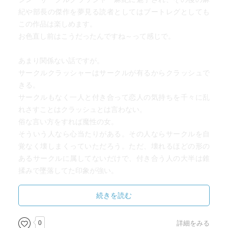
紀や部長の傑作を夢見る読者としてはブートレグとしても
この作品は楽しめます。
お色直し前はこうだったんですね～って感じで。
あまり関係ない話ですが。
サークルクラッシャーはサークルが有るからクラッシュで
きる。
サークルもなく一人と付き合って恋人の気持ちを千々に乱
れさすことはクラッシュとは言わない。
俗な言い方をすれば魔性の女。
そういう人なら心当たりがある。その人ならサークルを自
覚なく壊しまくっていただろう。ただ、壊れるほどの形の
あるサークルに属してないだけで、付き合う人の大半は錐
揉みで墜落してた印象が強い。
つまりサークルクラッシャーの上位互換が魔性の女なのだ
とシン・サークルクラッシャー麻紀とサークルクラッシャ
続きを読む
ー麻紀を読んで思い至った。
0
詳細をみる