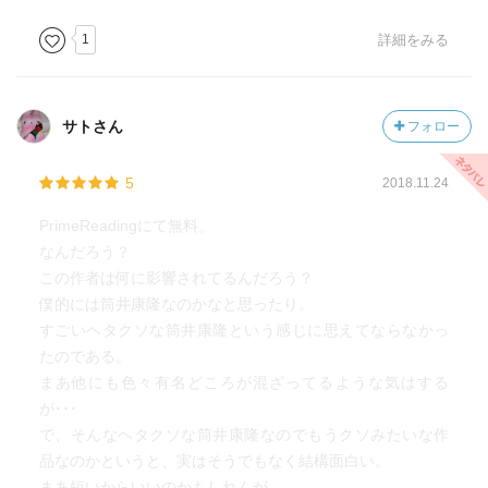
1
詳細をみる
サトさん
フォロー
5
2018.11.24
PrimeReadingにて無料。
なんだろう？
この作者は何に影響されてるんだろう？
僕的には筒井康隆なのかなと思ったり。
すごいヘタクソな筒井康隆という感じに思えてならなかっ
たのである。
まあ他にも色々有名どころが混ざってるような気はする
が･･･
で、そんなヘタクソな筒井康隆なのでもうクソみたいな作
品なのかというと、実はそうでもなく結構面白い。
まあ短いからいいのかもしれんが。