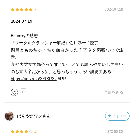
5
2024.07.19
2024.07.19
Blueskyの感想
『サークルクラッシャー麻紀』佐川恭一 #読了
四篇ともめちゃくちゃ面白かった※下ネタ満載なので注
意。
京都大学文学部卒ってすごい。とても読みやすいし面白い
のも京大卒だからか、と思っちゃうくらい説得力ある。
https://amzn.to/3YfSR3z
#PR
0
詳細をみる
ほんやだワンさん
フォロー
4
2023.03.03