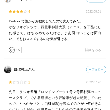
4
2022.08.01
Podcastで誰かがお勧めしてたので読んでみた。
かなりオゲレツで、四畳半神話大系（アニメ）を下品にし
た感じで、はちゃめちゃだけど、まあ面白いことは面白
い。でもおススメするのは気が引ける。
0
詳細をみる
ほぼ村上さん
フォロー
1
2022.07.26
先日、ラジオ番組「ロンドンブーツ１号２号田村淳のニュ
ースクラブ」で古谷経衡という評論家が超大絶賛していた
ので、とっかかりとして(破滅派)を読んでみたが‥何がそん
なにいいんだか。佐川恭一はこれからの文学界を支えてい