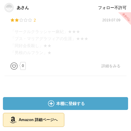
あさん
フォロー不許可
2
2019.07.09
「サークルクラッシャー麻紀」★★★
「ブス・マリアグラツィアの生涯」★★★
「同好会長殺し」★★
「男根のルフラン」★
0
詳細をみる
本棚に登録する
Amazon 詳細ページへ