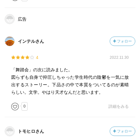
事程左様に色々考えさせてくれて記憶をいじくり回す良い
角度を教えてくれるいい作品だった。
広告
競争はしない。ただ苦しむだけ。
内省に内省を重ね、染み出すように言葉を押し出す。
インテルさん
フォロー
アナザーストーリーとしての「紅一点物語」も読みたい。
命くれない～命あげない～♪
4
2022.11.30
「舞踏会」の次に読みました。
図らずも自身で抑圧しちゃった学生時代の陰鬱を一気に放
出するストーリー。下品さの中で本質をついてるのが素晴
らしい。文学。やはり天才なんだと思います。
0
詳細をみる
トモヒロさん
フォロー