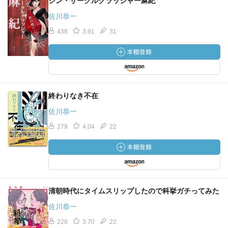
シン・サークルクラッシャー麻紀
佐川恭一
438
3.91
31
終わりなき不在
佐川恭一
279
4.04
22
清朝時代にタイムスリップしたので科挙ガチってみた
佐川恭一
228
3.70
22