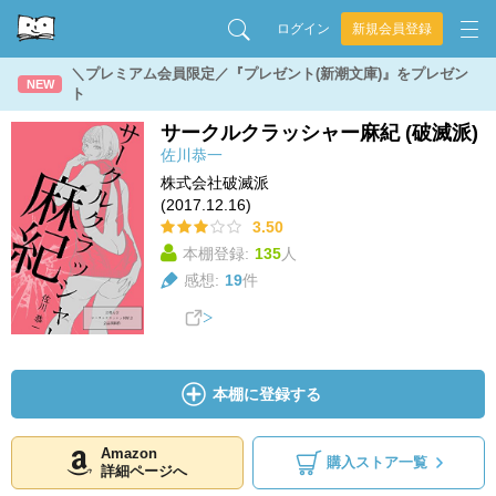
ログイン
新規会員登録
＼プレミアム会員限定／『プレゼント(新潮文庫)』をプレゼン
NEW
ト
サークルクラッシャー麻紀 (破滅派)
佐川恭一
株式会社破滅派
(2017.12.16)
3.50
本棚登録:
135
人
感想:
19
件
本棚に登録する
Amazon
購入ストア一覧
詳細ページへ