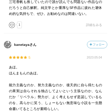
三宅香帆も推していたので誰が読んでも問題ない作品なの
だろうと自己解釈。純文学とか重厚なSF作品に疲れた箸休
め的な気持ちで、ぜひ。お勧めなのは間違いない。
1
詳細をみる
kanetayaさん
フォロー
5
2023.05.04
あほ。
ほんまもんのあほ。
能力主義なのか、努力主義なのか、後天的に自ら得たもの
の果実は自らそれを独占してよいという主張なのか、なん
だか「リベラル」勢力が、よく考えもせず是認しているも
のを、高らかに笑う、しょーもない無意味な小説を一生懸
命書いてるところが素晴らしい。