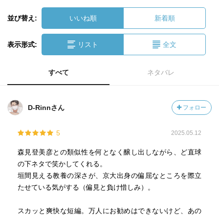
並び替え:
いいね順
新着順
表示形式:
リスト
全文
すべて
ネタバレ
D-Rinnさん
フォロー
5
2025.05.12
森見登美彦との類似性を何となく醸し出しながら、ど直球
の下ネタで笑かしてくれる。
垣間見える教養の深さが、京大出身の偏屈なところを際立
たせている気がする（偏見と負け惜しみ）。
スカッと爽快な短編。万人にお勧めはできないけど、あの