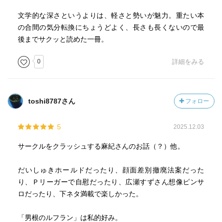
文学的な深さというよりは、軽さと勢いが魅力。重たい本
の合間の気分転換にちょうどよく、長さも長くないので最
後までサクッと読めた一冊。
0
詳細をみる
toshi8787さん
フォロー
5
2025.12.03
サークルをクラッシュする麻紀さんのお話（？）他。
だいしゅきホールドだったり、顔面差別撤廃法案だった
り、Ｐリーガーで自慰だったり、広瀬すずさん想像ピンサ
ロだったり、下ネタ満載で楽しかった。
「男根のルフラン」は私的好み。