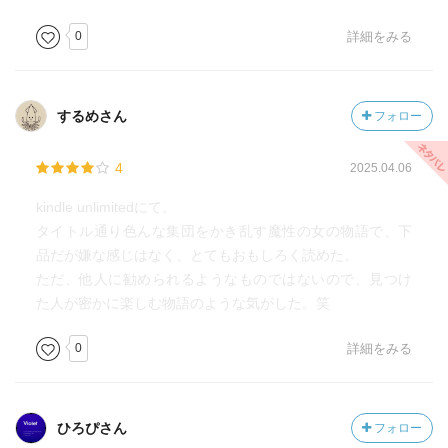
0
詳細をみる
するめさん
フォロー
4
2025.04.06
kindle unlimitedにて。
タイトル通り色んな集団をかき乱す魔性の女の物語で、下
品だが嫌な感じはなく、とてもおもしろく読めた。
ただ、他人に勧められるようなものではないので、見つけ
た人が密かに楽しむ物語のような気がした。笑
0
詳細をみる
ひろぴさん
フォロー