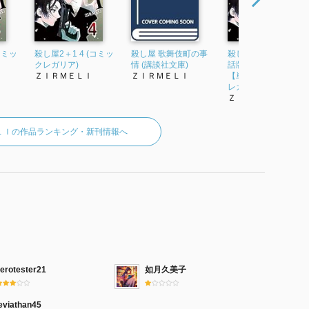
コミッ
殺し屋2＋1 4 (コミッ
殺し屋 歌舞伎町の事
殺し屋2＋1 第2話【
クレガリア)
情 (講談社文庫)
話版】 殺し屋2＋1
ＺＩＲＭＥＬＩ
ＺＩＲＭＥＬＩ
【単話版】 (コミック
レガリア...
ＺＩＲＭＥＬＩ
ＬＩの作品ランキング・新刊情報へ
zerotester21
如月久美子
eviathan45