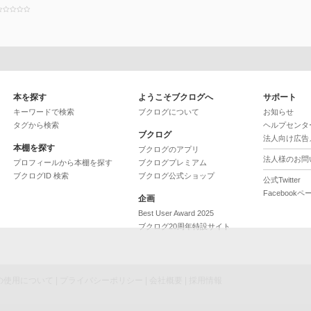
本を探す
ようこそブクログへ
サポート
キーワードで検索
ブクログについて
お知らせ
タグから検索
ヘルプセンタ
ブクログ
法人向け広告
本棚を探す
ブクログのアプリ
法人様のお問
プロフィールから本棚を探す
ブクログプレミアム
ブクログID 検索
ブクログ公式ショップ
公式Twitter
Facebookペ
企画
Best User Award 2025
ブクログ20周年特設サイト
ieの使用について
|
プライバシーポリシー
|
会社概要
|
採用情報