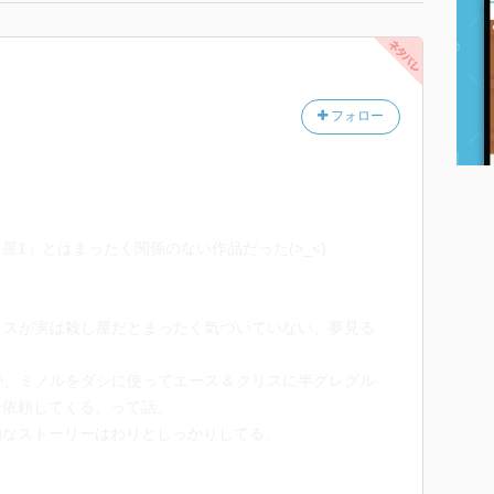
フォロー
1」とはまったく関係のない作品だった(>_<)
スが実は殺し屋だとまったく気づいていない、夢見る
、ミノルをダシに使ってエース＆クリスに半グレグル
を依頼してくる、って話。
なストーリーはわりとしっかりしてる。
.(´ε｀；)ｳｰﾝ…