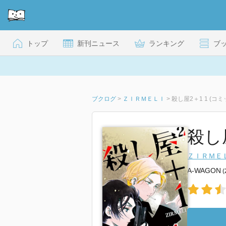
トップ
新刊ニュース
ランキング
ブ
ブクログ
>
ＺＩＲＭＥＬＩ
>
殺し屋2＋1 1 (コ
殺し屋
ＺＩＲＭＥ
A-WAGON
(