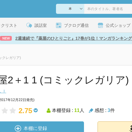
ックリスト
談話室
ブクログ通信
公式ショップ
2週連続で『薬屋のひとりごと』17巻が1位！マンガランキング
NEW
ミックレガリア)
2＋1 1 (コミックレガリア) [Ki
ＬＩ
2017年12月22日発売)
2.75
本棚登録 :
11
人
感想 :
3
件
本棚に登録