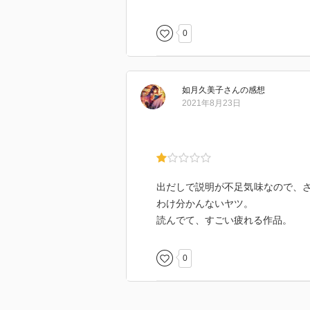
腐女子向け。
2021/12/10
0
♯2582
如月久美子
さん
の感想
2021年8月23日
出だしで説明が不足気味なので、
わけ分かんないヤツ。
読んでて、すごい疲れる作品。
0