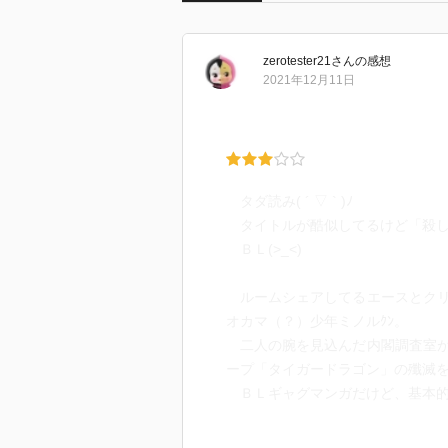
zerotester21
さん
の感想
2021年12月11日
タダ読み( ´ ▽ ` )ﾉ
タイトルが酷似してるけど「殺し屋
ＢＬ(>_<)
ルームシェアしてるエースとクリ
オカマ（？）少年ミノルｸﾝ。
二人の腕を見込んだ内閣調査室が
ープ「タイガードラゴン」の殲滅
ＢＬギャグマンガだけど、基本的
続きはもういいや。ＢＬだもんな.....