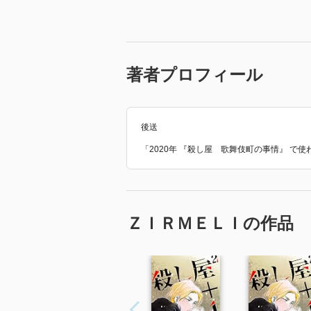
著者プロフィール
後送
「2020年 『殺し屋 歌舞伎町の事情』 で
ＺＩＲＭＥＬＩの作品