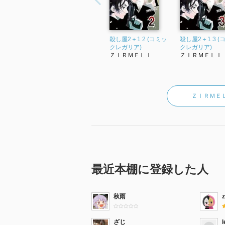
殺し屋2＋1 2 (コミッ
殺し屋2＋1 3 (
クレガリア)
クレガリア)
ＺＩＲＭＥＬＩ
ＺＩＲＭＥＬＩ
ＺＩＲＭＥ
最近本棚に登録した人
秋雨
ざじ
l