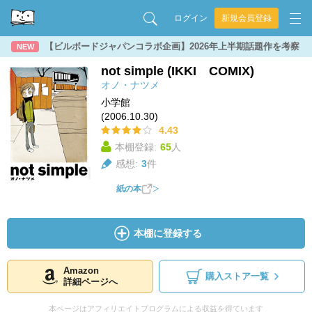
ログイン
新規会員登録
【ビルボードジャパンコラボ企画】2026年上半期話題作を考察
NEW
not simple (IKKI COMIX)
オノ・ナツメ
小学館
(2006.10.30)
4.43
本棚登録:
65
人
感想:
3
件
紙の本
本棚に登録する
Amazon
購入ストア一覧
詳細ページへ
本ページはアフィリエイトプログラムによる収益を得ています