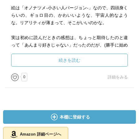
絵は「オノナツメ-小さい人バージョン-」なので、四頭身く
らいの、ギョロ目の、かわいいような、宇宙人的なよう
な。リアリティが薄まって、そこがいいのかな。
実は初めに読んだときの感想は、ちょっと期待したのと違
って「あんまり好きじゃない」だったのだが、(勝手に始め
た)オノナツメ見直し月間を経て再読したら、「これはこれ
で良いじゃないか」になってきた。それに、これは他の本
続きを読む
でもよくあることだが、感想を書く作業として色々考えを
こねくりまわしているうちに、書き始める前より好きにな
0
詳細をみる
っていたりする。言葉の力、ばかにならない。移ろう心、
あてにならない。
本棚に登録する
Amazon 詳細ページへ