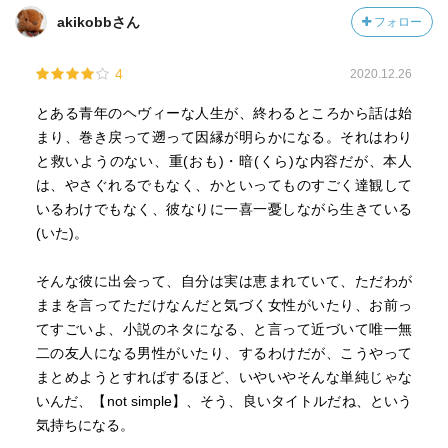
akikobbさん
フォロー
4
2020.12.26
とある青年のヘヴィーな人生が、終わるところから話は始
まり、巻き戻って遡って因縁が明らかになる。それはわり
と救いようのない、重(おも)・暗(くら)な内容だが、本人
は、やさぐれるでもなく、かといってものすごく達観して
いるわけでもなく、彼なりに一喜一憂しながら生きている
(いた)。
そんな彼に出会って、自分は実は恵まれていて、ただわが
ままを言ってただけなんだと気づく女性がいたり、お前っ
てすごいよ、小説のネタになる、と言って近づいて唯一無
二の友人になる男性がいたり、するわけだが、こうやって
まとめようとすればするほど、いやいやそんな単純じゃな
いんだ、【not simple】、そう、良いタイトルだね、という
気持ちになる。