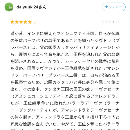
daiyuuki24さん
フォロー
5
2023.01.22
遥か昔、インドに栄えたマヒシュマティ王国。自らが伝説
の英雄バーフバリの息子であることを知ったシヴドゥ（プ
ラバース）は、父の家臣カッタッパ（サティヤラージ）か
ら、裏切りによって命を絶たれ、王座を追われた父の悲劇
を聞かされる……。かつて、カーラケーヤとの戦争に勝利
を収め、国母シヴァガミから王位継承を託されたアマレン
ドラ・バーフバリ（プラバース二役）は、自らが治める国
を視察するため、忠臣カッタッパと共に身分を隠して旅に
出た。その途中、クンタナ王国の国王の妹デーヴァセーナ
（アヌシュカ・シェッティ）と恋に落ちるアマレンドラ。
だが、王位継承争いに敗れたバラーラデーヴァ（ラーナ
ー・ダッグバーティ）が、アマレンドラとデーヴァセーナ
の仲を裂き、アマレンドラを王座から引き摺り下ろそうと
邪悪な陰謀を企んでいた。やがて、王位を奪ったバラーラ