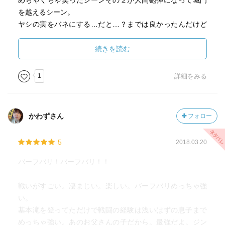
めちゃくちゃ笑ったシーンその２が人間砲弾になって城門
を越えるシーン。
ヤシの実をバネにする…だと…？までは良かったんだけど
そのあとなんで丸くなって砲弾になるのか訳が分からず大
笑いした。
続きを読む
やっとバラーラデーヴァと対決か…と思ったらデーヴァセ
1
詳細をみる
ーナがカッタッパとアヴァンティカを連れて儀式を始めた
ところでもう駄目だった。笑った。
インドにおいてやっぱりこういう儀式って大切なんだろう
かわずさん
フォロー
なと自分に言いきかせた。突っ込んじゃ駄目だなこの映画
は…
5
2018.03.20
曲も良かったので完全版を映画館に観に行こうと思いま
バーフバリ！バーフバリ！！
す。
戦いがすごい。凄まじい。楽しい。バーフバリめっちゃ強
い。
基本滝を登ってただけで戦闘の経験は浅いはずの息子まで
めっちゃ強い。あのお父さんの子だから。最強だよ。ジン