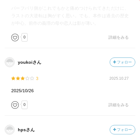
バーフバリ側がこれでもかと痛めつけられてきただけに、
ラストの大逆転は胸がすく思い。でも、本作は過去の歴史
が中心。前作の義理の母や恋人は影が薄い。
0
詳細をみる
youkoiさん
フォロー
3
2025.10.27
2025/10/26
0
詳細をみる
hpsさん
フォロー