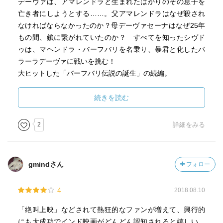
デーヴァは、アマレンドラと生まれたばかりのその息子を
亡き者にしようとする……。父アマレンドラはなぜ殺され
なければならなかったのか？母デーヴァセーナはなぜ25年
もの間、鎖に繋がれていたのか？ すべてを知ったシヴド
ゥは、マヘンドラ・バーフバリを名乗り、暴君と化したバ
ラーラデーヴァに戦いを挑む！
大ヒットした「バーフバリ伝説の誕生」の続編。
今回は、主人公シヴドゥことマヘンドラ・バーフバリの父
親アマレンドラ・バーフバリと兄バラーラデーヴァの因
続きを読む
縁、アマレンドラ・バーフバリと妻デーヴァセーナの強い
絆、マヘンドラ・バーフバリと暴君バラーラデーヴァの戦
2
詳細をみる
いが、描かれる。
とは言うものの、３分の２はアマレンドラ・バーフバリの
エピソードが描かれるので、肝心のマヘンドラ・バーフバ
gmindさん
フォロー
リと暴君バラーラデーヴァの戦いが急ぎ足になった感じは
するけど、前作よりパワーアップした牛の角に火を付けて
4
2018.08.10
突進させたり、川の水を使って敵の軍勢を押し流すなど奇
想天外でパワフルな合戦シーン、アマレンドラ・バーフバ
「絶叫上映」などされて熱狂的なファンが増えて、興行的
リとデーヴァセーナが二人組みで弓で次々に敵を倒したり
にも大成功でインド映画がどんどん認知されると嬉しい。