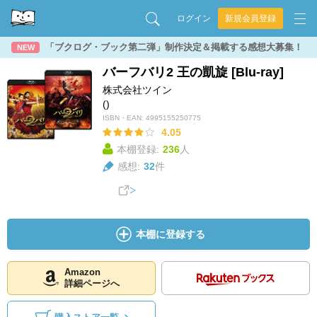
ログイン
新規会員登録
「ブクログ・ブック第二弾」制作決定＆掲載する感想大募集！
NEW
バーフバリ2 王の凱旋 [Blu-ray]
株式会社ツイン
()
ISBN・EAN:
4995155250775
4.05
本棚登録:
236
人
感想:
32
件
本棚に登録する
Amazon
詳細ページへ