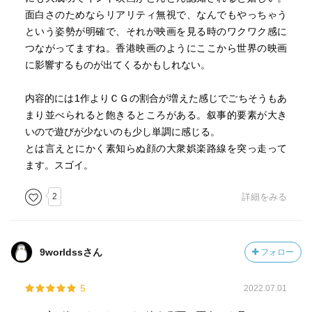
バーフバリの並外れた力で多勢に無勢の軍勢をぶっ飛ばす
面白さのためならリアリティ無視で、なんでもやっちゃう
格闘アクションは健在だし、これを踏まえて前作のシヴァ
という姿勢が明確で、それが映画を見る時のワクワク感に
ガミがマヘンドラ・バーフバリを命懸けで守るシーンなど
つながってますね。香港映画のようにここから世界の映画
がさらに感動するバーフバリ伝説完結編として面白いバー
に影響するものが出てくるかもしれない。
フバリ続編。
内容的には1作よりＣＧの割合が増えた感じでごちそうもあ
まり並べられると飽きるところがある。叙事的要素が大き
いので遊びが少ないのも少し単調に感じる。
とは言えとにかく素知らぬ顔の大衆娯楽路線を突っ走って
ます。スゴイ。
2
詳細をみる
9worldssさん
フォロー
5
2022.07.01