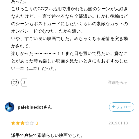
あった。
ごりっごりのCGフル活用で描かれるお船のシーンが大好き
なんだけど、一言で述べるなら全部濃い。しかし後編はど
のシーンもポストカードにしたいくらいの素敵なカットの
オンパレードであつた。だから濃い。
いや、すごい良い映画でした。めちゃくちゃ感情を突き動
かされて。
楽しかった〜〜〜〜〜！！また日を置いて見たい。嫌なこ
とがあった時も楽しい映画を見たいときにもおすすめした
い一本（二本）だった。
1
詳細をみる
palebluedotさん
フォロー
3
2019.01.18
派手で爽快で素晴らしい映画でした。