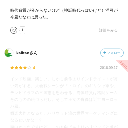
時代背景が分からないけど（神話時代っぽいけど）洋弓が
今風だなとは思った。
1
詳細をみる
kalitanさん
フォロー
4
2018.09.17
インド映画、楽しい。しかし前作よりインドテイストが薄
い気がする。大会戦シーンが『トロイ』のギリシャ軍や、
テレビドラマの三国志を思わせる。肉体勝負は格闘ゲーム
そのものの絵づらだし。そして王女の肖像は近世ヨーロッ
パ風。
娯楽大作となると、ハリウッド流の世界マーケティングに
なるせいかなー？
面白かったですけど、この方向であまりハリウッドと差が