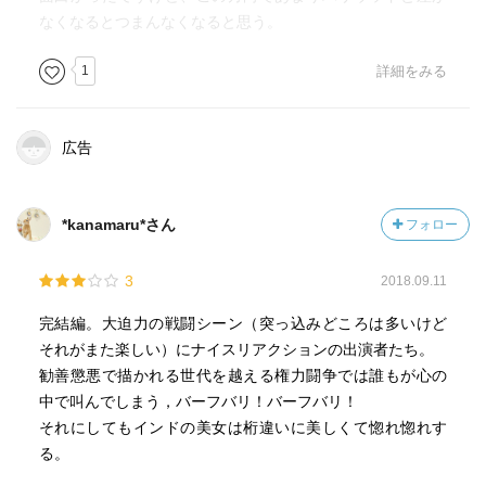
なくなるとつまんなくなると思う。
1
詳細をみる
広告
*kanamaru*さん
フォロー
3
2018.09.11
完結編。大迫力の戦闘シーン（突っ込みどころは多いけど
それがまた楽しい）にナイスリアクションの出演者たち。
勧善懲悪で描かれる世代を越える権力闘争では誰もが心の
中で叫んでしまう，バーフバリ！バーフバリ！
それにしてもインドの美女は桁違いに美しくて惚れ惚れす
る。