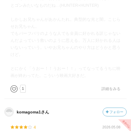
とゴンみたいなものだね…(HUNTER×HUNTER)
しかしお兄ちゃんがあかんたれ。典型的な光と闇。こじら
せお兄ちゃん。
でもバーフバリのような人でも全員に好かれる訳じゃない
んだよっていう救いのように思える。万人に好かれる人は
いないっていう。いやお兄ちゃんのやり方はどうかと思う
けど。
とにかく「うおー！！うおー！！」ってなってるうちに映
画が終わってた。こういう映画大好きだ。
1
詳細をみる
komagoma1さん
フォロー
4
2026.05.08