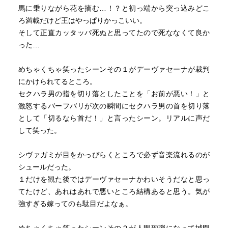
馬に乗りながら花を摘む…！？と初っ端から突っ込みどこ
ろ満載だけど王はやっぱりかっこいい。
そして正直カッタッパ死ぬと思ってたので死ななくて良か
った…
めちゃくちゃ笑ったシーンその１がデーヴァセーナが裁判
にかけられてるところ。
セクハラ男の指を切り落としたことを「お前が悪い！」と
激怒するバーフバリが次の瞬間にセクハラ男の首を切り落
として「切るなら首だ！」と言ったシーン。リアルに声だ
して笑った。
シヴァガミが目をかっぴらくところで必ず音楽流れるのが
シュールだった。
１だけを観た後ではデーヴァセーナかわいそうだなと思っ
てたけど、あれはあれで悪いところ結構あると思う。気が
強すぎる嫁ってのも駄目だよなぁ。