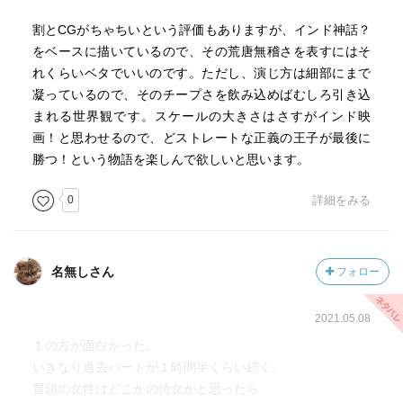
割とCGがちゃちいという評価もありますが、インド神話？
をベースに描いているので、その荒唐無稽さを表すにはそ
れくらいベタでいいのです。ただし、演じ方は細部にまで
凝っているので、そのチープさを飲み込めばむしろ引き込
まれる世界観です。スケールの大きさはさすがインド映
画！と思わせるので、どストレートな正義の王子が最後に
勝つ！という物語を楽しんで欲しいと思います。
0
詳細をみる
名無しさん
フォロー
2021.05.08
１の方が面白かった。
いきなり過去パートが１時間半くらい続く。
冒頭の女性はどこかの侍女かと思ったら