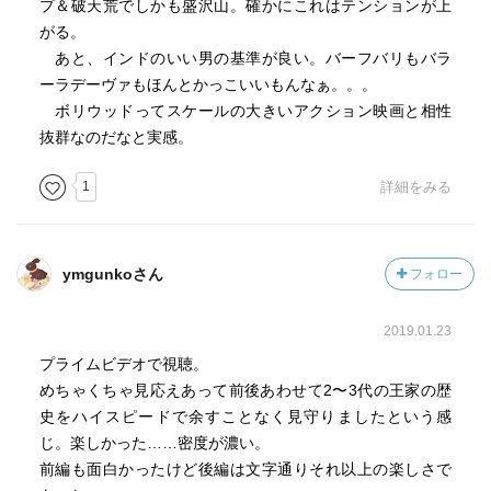
プ＆破天荒でしかも盛沢山。確かにこれはテンションが上
がる。
あと、インドのいい男の基準が良い。バーフバリもバラ
ーラデーヴァもほんとかっこいいもんなぁ。。。
ボリウッドってスケールの大きいアクション映画と相性
抜群なのだなと実感。
1
詳細をみる
ymgunkoさん
フォロー
2019.01.23
プライムビデオで視聴。
めちゃくちゃ見応えあって前後あわせて2〜3代の王家の歴
史をハイスピードで余すことなく見守りましたという感
じ。楽しかった……密度が濃い。
前編も面白かったけど後編は文字通りそれ以上の楽しさで