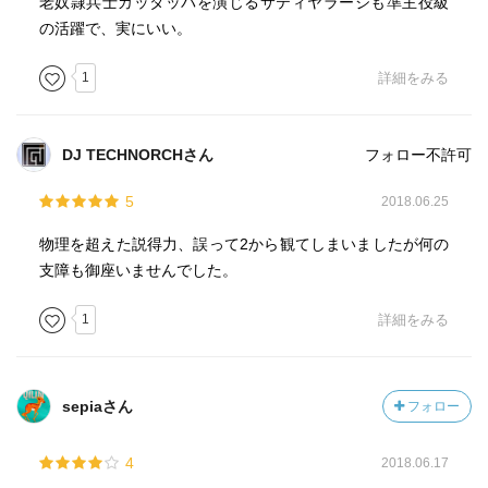
老奴隷兵士カッタッパを演じるサティヤラージも準主役級
の活躍で、実にいい。
1
詳細をみる
DJ TECHNORCHさん
フォロー不許可
5
2018.06.25
物理を超えた説得力、誤って2から観てしまいましたが何の
支障も御座いませんでした。
1
詳細をみる
sepiaさん
フォロー
4
2018.06.17