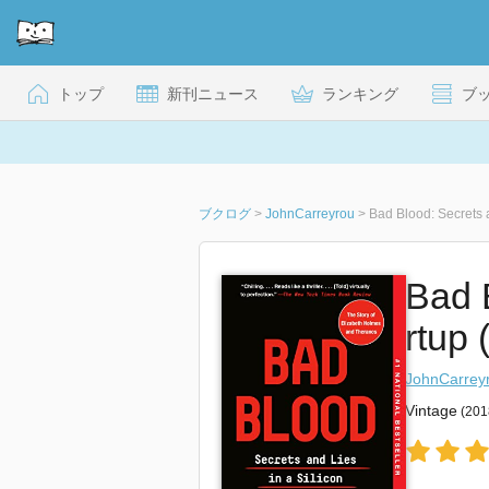
トップ
新刊ニュース
ランキング
ブ
ブクログ
>
JohnCarreyrou
>
Bad Blood: Secrets a
Bad B
rtup 
JohnCarrey
Vintage
(20