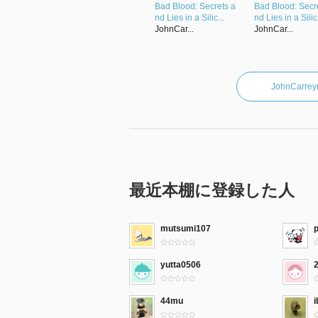
Bad Blood: Secrets a
Bad Blood: Secr
nd Lies in a Silic...
nd Lies in a Silic.
JohnCar...
JohnCar...
JohnCar
最近本棚に登録した人
mutsumi107
yutta0506
44mu
i