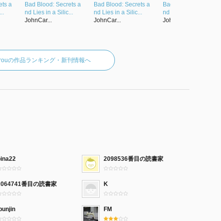
ets a
Bad Blood: Secrets a
Bad Blood: Secrets a
Bad Blood: Secrets a
..
nd Lies in a Silic...
nd Lies in a Silic...
nd Lies in a Silic...
JohnCar...
JohnCar...
JohnCar...
reyrouの作品ランキング・新刊情報へ
pina22
2098536番目の読書家
2064741番目の読書家
K
bunjin
FM