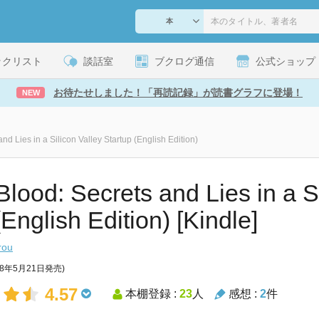
ックリスト
談話室
ブクログ通信
公式ショップ
お待たせしました！「再読記録」が読書グラフに登場！
NEW
nd Lies in a Silicon Valley Startup (English Edition)
lood: Secrets and Lies in a Si
(English Edition) [Kindle]
rou
18年5月21日発売)
4.57
本棚登録 :
23
人
感想 :
2
件