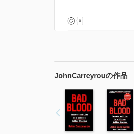
彼女の生い立ちは？
シリコンバレーの実態とは？
失敗する企業カルチャーとは？
0
メディアの意義とは？
正義感とは？
JohnCarreyrouの作品