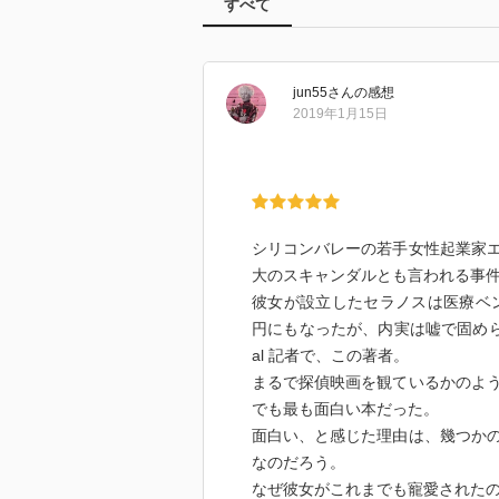
すべて
jun55
さん
の感想
2019年1月15日
シリコンバレーの若手女性起業家
大のスキャンダルとも言われる事
彼女が設立したセラノスは医療ベン
円にもなったが、内実は嘘で固められ、そ
al 記者で、この著者。
まるで探偵映画を観ているかのよ
でも最も面白い本だった。
面白い、と感じた理由は、幾つか
なのだろう。
なぜ彼女がこれまでも寵愛された