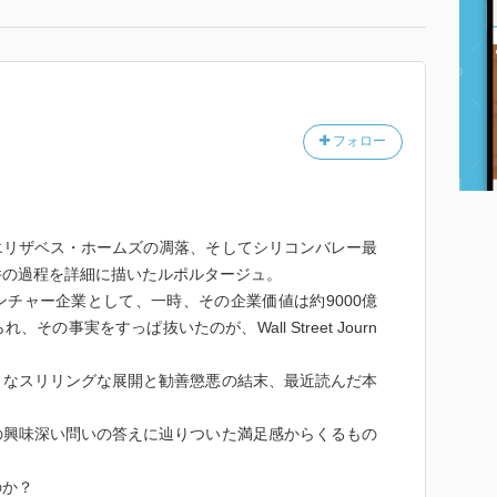
フォロー
エリザベス・ホームズの凋落、そしてシリコンバレー最
件の過程を詳細に描いたルポルタージュ。
チャー企業として、一時、その企業価値は約9000億
の事実をすっぱ抜いたのが、Wall Street Journ
うなスリリングな展開と勧善懲悪の結末、最近読んだ本
の興味深い問いの答えに辿りついた満足感からくるもの
のか？