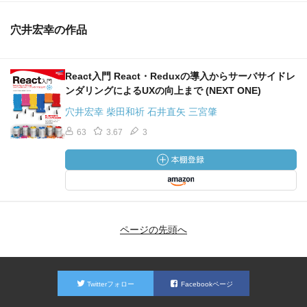
穴井宏幸の作品
React入門 React・Reduxの導入からサーバサイドレ
ンダリングによるUXの向上まで (NEXT ONE)
穴井宏幸 柴田和祈 石井直矢 三宮肇
63
3.67
3
ページの先頭へ
Twitterフォロー
Facebookページ