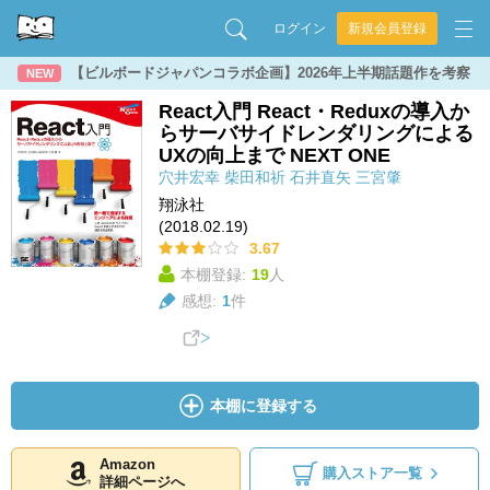
ログイン
新規会員登録
【ビルボードジャパンコラボ企画】2026年上半期話題作を考察
NEW
React入門 React・Reduxの導入か
らサーバサイドレンダリングによる
UXの向上まで NEXT ONE
穴井宏幸
柴田和祈
石井直矢
三宮肇
翔泳社
(2018.02.19)
3.67
本棚登録:
19
人
感想:
1
件
本棚に登録する
Amazon
購入ストア一覧
詳細ページへ