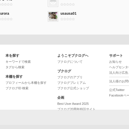
aurora
usausa01
本を探す
ようこそブクログへ
サポート
キーワードで検索
ブクログについて
お知らせ
タグから検索
ヘルプセンタ
ブクログ
法人向け広告
本棚を探す
ブクログのアプリ
法人様のお問
プロフィールから本棚を探す
ブクログプレミアム
ブクログID 検索
ブクログ公式ショップ
公式Twitter
Facebookペ
企画
Best User Award 2025
ブクログ20周年特設サイト