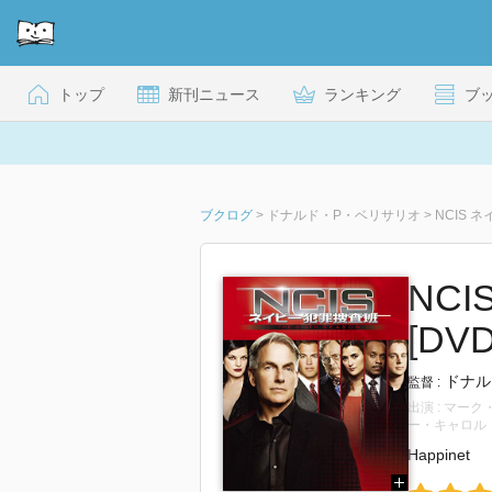
トップ
新刊ニュース
ランキング
ブ
ブクログ
>
ドナルド・P・ベリサリオ
>
NCIS 
NC
[DVD
ドナル
監督 :
出演 : マ
ー・キャロル
Happinet