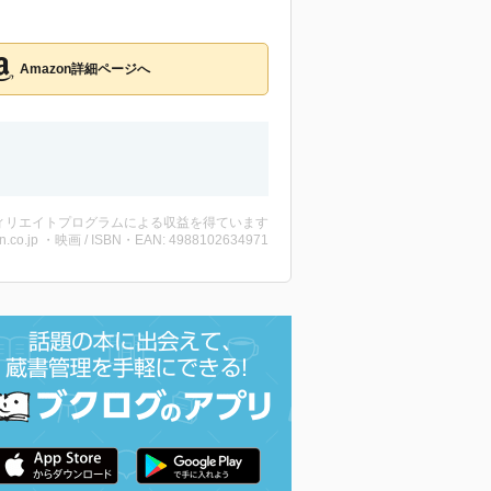
Amazon詳細ページへ
ィリエイトプログラムによる収益を得ています
n.co.jp ・映画 / ISBN・EAN: 4988102634971