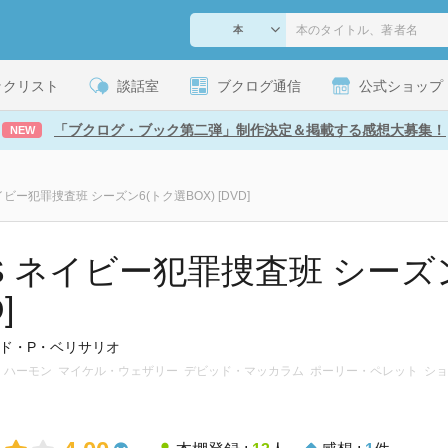
ックリスト
談話室
ブクログ通信
公式ショップ
「ブクログ・ブック第二弾」制作決定＆掲載する感想大募集！
NEW
ネイビー犯罪捜査班 シーズン6(トク選BOX) [DVD]
IS ネイビー犯罪捜査班 シーズン
]
ド・P・ベリサリオ
ーク・ハーモン マイケル・ウェザリー デビッド・マッカラム ポーリー・ペレット シ