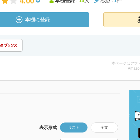
4.00
本棚登録 :
13
人
感想 :
1
件
本棚に登録
本ページはアフ
Amazo
表示形式
リスト
全文