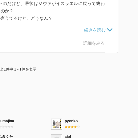
～のだけど、最後はジヴァがイスラエルに戻って終わ
くのか？
か言うてるけど、どうなん？
としてオドネル達が登場しました。
ドネル）撃たれてるやん。次の回に「重症だけど大丈
詳細をみる
。
ンに入るのかね。
全1件中 1 - 1件を表示
いね、シーズン17まであるんよ。
のにシーズン17なったらどんなお爺さんになってるの
ど）
スト（犯人とか）に今では豪華って人が出てますね。っ
ルとシカゴファイアのハーマン（笑
。海軍のトップ役として。
kumajina
pyonko
みきくた
ciel