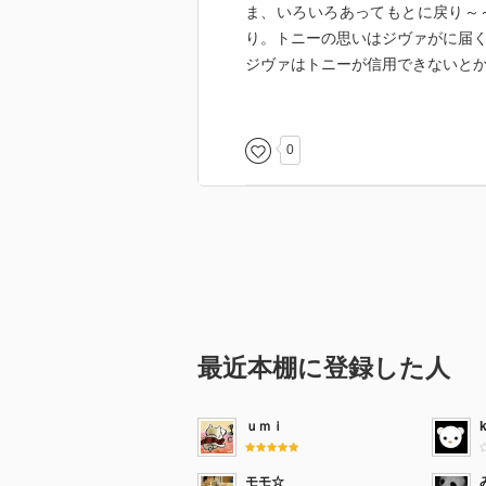
ま、いろいろあってもとに戻り～
り。トニーの思いはジヴァがに届
ジヴァはトニーが信用できないと
後半にNCIS LAのパイロット版
でもいきなりカレン（クリス・オ
0
夫」とか一行で済まされてたけど
何事もなかったかのように本チャ
てことですが、まだシーズン６。長
ギブス、今でもなかなかお爺さんや
やら（たまにテレビで見かけるけ
オドネル達もそうだけど、毎回ゲ
最近本棚に登録した人
て、覚えてるのはスーツのマイケ
「２４」のマイクも出てましたね
ｕｍｉ
モモ☆