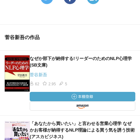
菅谷新吾の作品
なぜか部下が納得する!リーダーのためのNLP心理学
(SB文庫)
菅谷新吾
62
2.95
5
「あなたから買いたい」と言わせる営業心理学 なぜ
かお客様が納得するNLP理論による買う気を誘う技術
(アスカビジネス)