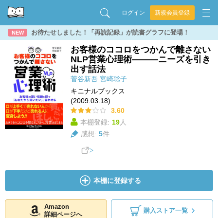
ログイン
新規会員登録
お待たせしました！「再読記録」が読書グラフに登場！
NEW
お客様のココロをつかんで離さない
NLP営業心理術―――ニーズを引き
出す話法
菅谷新吾
宮崎聡子
キニナルブックス
(2009.03.18)
3.60
本棚登録:
19
人
感想:
5
件
本棚に登録する
Amazon
購入ストア一覧
詳細ページへ