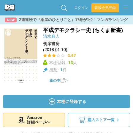
ログイン
新規会員登録
2週連続で『薬屋のひとりごと』17巻が1位！マンガランキング
NEW
平成デモクラシー史 (ちくま新書)
清水真人
筑摩書房
(2018.01.10)
3.67
本棚登録:
13
人
感想:
1
件
紙の本
本棚に登録する
Amazon
購入ストア一覧
詳細ページへ