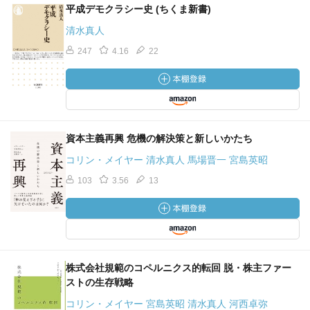
平成デモクラシー史 (ちくま新書)
清水真人
247
4.16
22
資本主義再興 危機の解決策と新しいかたち
コリン・メイヤー 清水真人 馬場晋一 宮島英昭
103
3.56
13
株式会社規範のコペルニクス的転回 脱・株主ファー
ストの生存戦略
コリン・メイヤー 宮島英昭 清水真人 河西卓弥