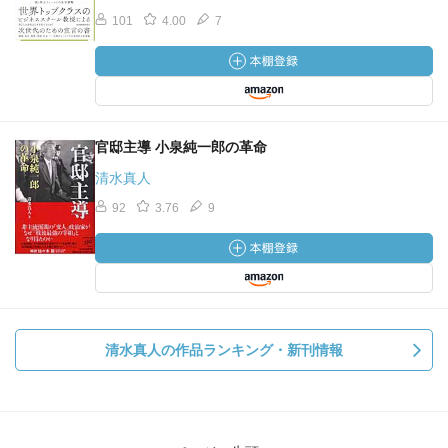
101
4.00
7
官邸主導 小泉純一郎の革命
清水真人
92
3.76
9
清水真人の作品ランキング・新刊情報