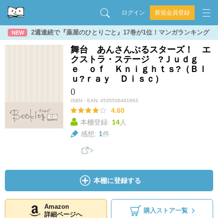
ログイン
新規会員登録
2週連続で『薬屋のひとりごと』17巻が1位！マンガランキング
NEW
舞台 あんさんぶるスターズ！ エ
クストラ・ステージ ?Ｊｕｄｇ
ｅ ｏｆ Ｋｎｉｇｈｔｓ?（Ｂｌ
ｕ?ｒａｙ Ｄｉｓｃ）
()
ISBN・EAN:
4535506401663
4.60
本棚登録:
14
人
感想:
1
件
本棚に登録する
Amazon
購入ストア一覧
詳細ページへ