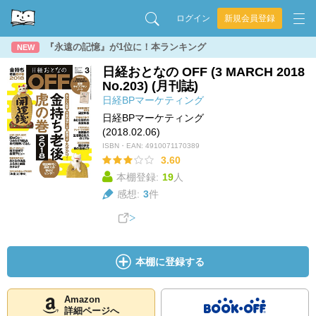
ログイン
新規会員登録
『永遠の記憶』が1位に！本ランキング
NEW
日経おとなの OFF (3 MARCH 2018
No.203) (月刊誌)
日経BPマーケティング
日経BPマーケティング
(2018.02.06)
ISBN・EAN:
4910071170389
3.60
本棚登録:
19
人
感想:
3
件
本棚に登録する
Amazon
詳細ページへ