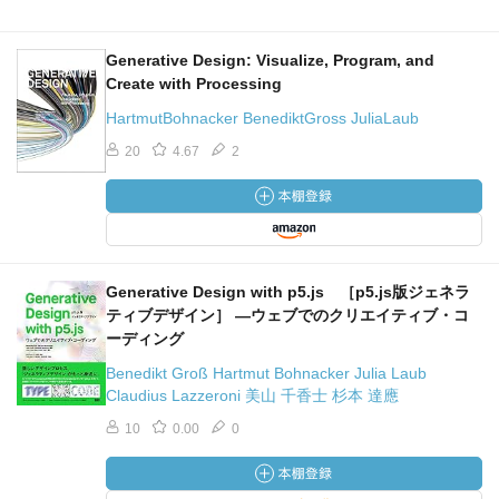
Generative Design: Visualize, Program, and
Create with Processing
HartmutBohnacker BenediktGross JuliaLaub
20
4.67
2
Generative Design with p5.js ［p5.js版ジェネラ
ティブデザイン］ ―ウェブでのクリエイティブ・コ
ーディング
Benedikt Groß Hartmut Bohnacker Julia Laub
Claudius Lazzeroni 美山 千香士 杉本 達應
10
0.00
0