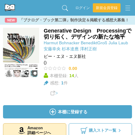
ログイン
新規会員登録
「ブクログ・ブック第二弾」制作決定＆掲載する感想大募集！
NEW
Generative Design Processingで
切り拓く、デザインの新たな地平
Harmut Bohnacker
BenediktGroß
Julia Laub
安藤幸央
杉本達應
澤村正樹
ビー・エヌ・エヌ新社
()
0.00
本棚登録:
14
人
感想:
1
件
本棚に登録する
Amazon
購入ストア一覧
詳細ページへ