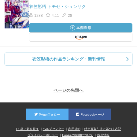
衣笠彰梧 トモセ・シュンサク
1288
4.11
28
衣笠彰梧の作品ランキング・新刊情報
ページの先頭へ
Twitterフォロー
Facebookページ
PC版に切り替え
ヘルプセンター
利用規約
特定商取引法に基づく表記
プライバシーポリシー
Cookieの使用について
採用情報