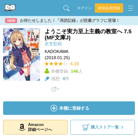
ログイン
新規会員登録
お待たせしました！「再読記録」が読書グラフに登場！
NEW
ようこそ実力至上主義の教室へ 7.5
(MF文庫J)
衣笠彰梧
KADOKAWA
(2018.01.25)
4.15
本棚登録:
146
人
感想:
4
件
本棚に登録する
Amazon
購入ストア一覧
詳細ページへ