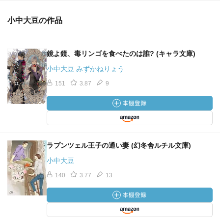
小中大豆の作品
鏡よ鏡、毒リンゴを食べたのは誰? (キャラ文庫)
小中大豆 みずかねりょう
151
3.87
9
ラプンツェル王子の通い妻 (幻冬舎ルチル文庫)
小中大豆
140
3.77
13