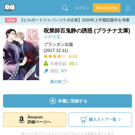
ログイン
新規会員登録
【ビルボードジャパンコラボ企画】2026年上半期話題作を考察
NEW
呪禁師百鬼静の誘惑 (プラチナ文庫)
小中大豆
プランタン出版
(2017.12.11)
4.18
本棚登録:
25
人
感想:
3
件
紙の本
本棚に登録する
Amazon
購入ストア一覧
詳細ページへ
本ページはアフィリエイトプログラムによる収益を得ています