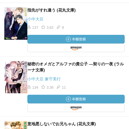
指先がすれ違う (花丸文庫)
小中大豆
137
3.62
9
秘密のオメガとアルファの貴公子 ―契りの一夜 (ラル
ーナ文庫)
小中大豆 兼守美行
134
3.36
11
意地悪しないでお兄ちゃん (花丸文庫)