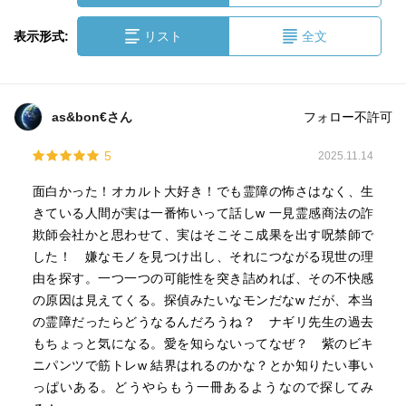
表示形式:
リスト
全文
as&bon€さん
フォロー不許可
5
2025.11.14
面白かった！オカルト大好き！でも霊障の怖さはなく、生
きている人間が実は一番怖いって話しw 一見霊感商法の詐
欺師会社かと思わせて、実はそこそこ成果を出す呪禁師で
した！ 嫌なモノを見つけ出し、それにつながる現世の理
由を探す。一つ一つの可能性を突き詰めれば、その不快感
の原因は見えてくる。探偵みたいなモンだなw だが、本当
の霊障だったらどうなるんだろうね？ ナギリ先生の過去
もちょっと気になる。愛を知らないってなぜ？ 紫のビキ
ニパンツで筋トレw 結界はれるのかな？とか知りたい事い
っぱいある。どうやらもう一冊あるようなので探してみ