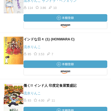
流水りんこ サンドラ・ヘフェリン
114
3.86
10
インドな日々 (1) (HONWARA C)
流水りんこ
85
3.53
7
働く!! インド人 印度定食屋繁盛記
流水りんこ
83
4.00
11