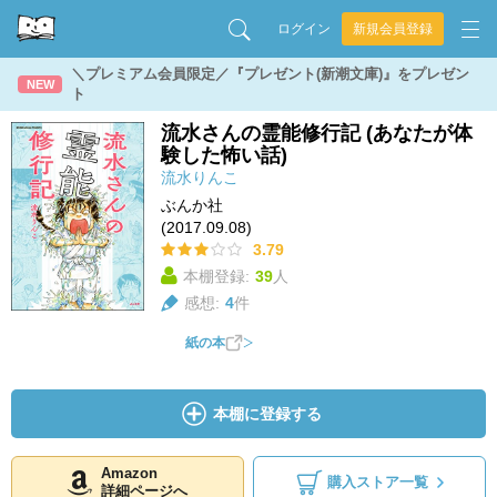
ログイン
新規会員登録
＼プレミアム会員限定／『プレゼント(新潮文庫)』をプレゼン
NEW
ト
流水さんの霊能修行記 (あなたが体
験した怖い話)
流水りんこ
ぶんか社
(2017.09.08)
3.79
本棚登録:
39
人
感想:
4
件
紙の本
本棚に登録する
Amazon
購入ストア一覧
詳細ページへ