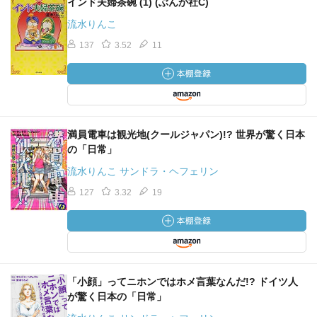
インド夫婦茶碗 (1) (ぶんか社C)
流水りんこ
137
3.52
11
満員電車は観光地(クールジャパン)!? 世界が驚く日本
の「日常」
流水りんこ サンドラ・ヘフェリン
127
3.32
19
「小顔」ってニホンではホメ言葉なんだ!? ドイツ人
が驚く日本の「日常」