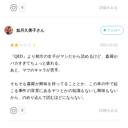
まりにもひどすぎ。狂気の沙汰(>_<)
0
詳細をみる
即座にあんなこと出来るかどうかってのも問題だけど、
実際あれで人目を騙すことなんか不可能なんじゃなかろう
か？……(´ε｀；)ｳｰﾝ…
如月久美子さん
フォロー
2
2021.01.02
ってわけで無料ぶんはこれにて終了( ´ ▽ ` )ﾉ
1～3巻までとそれ以降はまるで別物のような舞台展開を
『QED』より相方の女子がマシだから読めるけど、森羅が
するマンガ( ´ ▽ ` )ﾉ
バカすぎてちょっと疲れる。
考古学を題材にした正統派ミステリーではあるんだけ
あと、マウのキャラが苦手。
ど、エピソードごとの出来不出来の差が著しいな(>_<)
トリック・ストーリー・動機の三つすべてが及第点のエ
そもそも森羅が興味を持ってることとか、この本の中で起
ピソードはまれで、たいていどれか一つ二つがトンデモレ
こる事件の背景にあるヤツとかの知識もないし興味もない
ベルでひどい代物……（ネタ＝目のつけどころは全エピソ
から、のめり込んで読むほどにならない。
ード秀逸なんだけど）(>_<)
絵柄も絵柄だし、続きはもういいかな？
0
詳細をみる
またタダになったら読むかも知れないけど( ´ ▽ ` )ﾉ
ユダヤの財宝編（だけ）は本当よかった( ´ ▽ ` )ﾉ