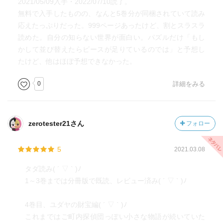
2021/05/09入手・2022/07/10読了。
無料で入手したものの、なんと5巻分が同梱されていて読み
応えたっぷりだった。999ページあったけど、割とスラスラ
読めた。自分の知らない世界が面白い。パズルだけ「もし
かして並び替えたらピースが足りているのでは」と予想し
たけど、他はほぼ予想できなかった。
0
詳細をみる
zerotester21さん
フォロー
5
2021.03.08
タダ読み( ´ ▽ ` )ﾉ
1～3巻までは分冊版で既読、レビュー済み( ´ ▽ ` )ﾉ
4巻目、ユダヤの財宝編( ´ ▽ ` )ﾉ
これまではご町内探偵団っぽい小さな物語が続いていた