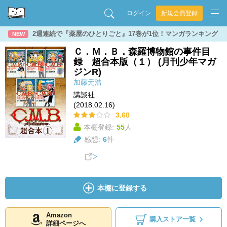
ログイン
新規会員登録
2週連続で『薬屋のひとりごと』17巻が1位！マンガランキング
NEW
Ｃ．Ｍ．Ｂ．森羅博物館の事件目
録 超合本版（１） (月刊少年マガ
ジンR)
加藤元浩
講談社
(2018.02.16)
3.60
本棚登録:
55
人
感想:
6
件
本棚に登録する
Amazon
購入ストア一覧
詳細ページへ