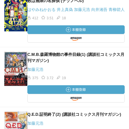
数は無限の名探偵 (ナゾノベル)
はやみねかおる 井上真偽 加藤元浩 向井湘吾 青柳碧人
412
3.51
18
C.M.B.森羅博物館の事件目録(1) (講談社コミックス月
刊マガジン)
加藤元浩
375
3.72
19
Q.E.D.証明終了(2) (講談社コミックス月刊マガジン)
加藤元浩