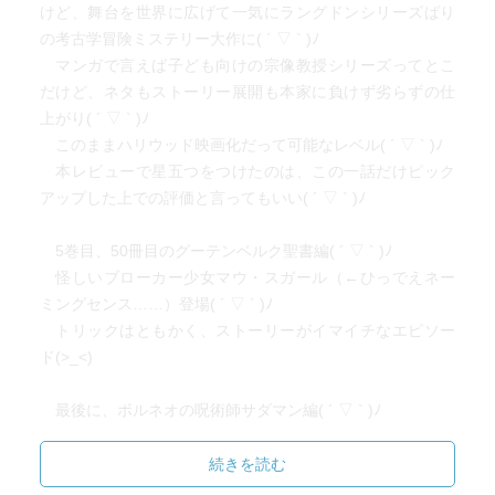
けど、舞台を世界に広げて一気にラングドンシリーズばり
の考古学冒険ミステリー大作に( ´ ▽ ` )ﾉ
マンガで言えば子ども向けの宗像教授シリーズってとこ
だけど、ネタもストーリー展開も本家に負けず劣らずの仕
上がり( ´ ▽ ` )ﾉ
このままハリウッド映画化だって可能なレベル( ´ ▽ ` )ﾉ
本レビューで星五つをつけたのは、この一話だけピック
アップした上での評価と言ってもいい( ´ ▽ ` )ﾉ
5巻目、50冊目のグーテンベルク聖書編( ´ ▽ ` )ﾉ
怪しいブローカー少女マウ・スガール（←ひっでえネー
ミングセンス……）登場( ´ ▽ ` )ﾉ
トリックはともかく、ストーリーがイマイチなエピソー
ド(>_<)
最後に、ボルネオの呪術師サダマン編( ´ ▽ ` )ﾉ
むかしショーン・コネリー主演の「ザ・スタンド」って
映画があったけど、それっぽい話( ´ ▽ ` )ﾉ
続きを読む
ストーリーの出来はともかく、トリックがひどい……あ