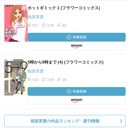
ホットギミック 1 (フラワーコミックス)
相原実貴
637
3.25
80
5時から9時まで (4) (フラワーコミックス)
相原実貴
633
3.65
28
相原実貴の作品ランキング・新刊情報