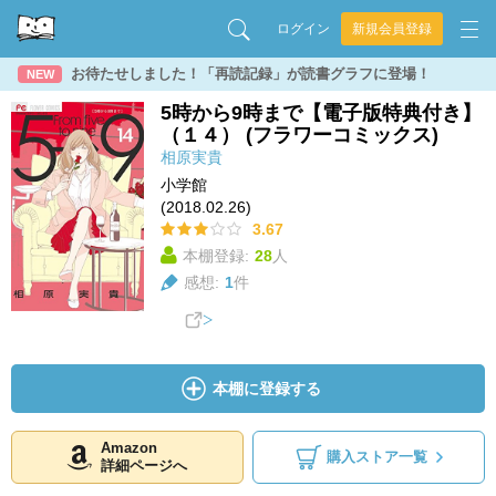
ログイン
新規会員登録
お待たせしました！「再読記録」が読書グラフに登場！
NEW
5時から9時まで【電子版特典付き】
（１４） (フラワーコミックス)
相原実貴
小学館
(2018.02.26)
3.67
本棚登録:
28
人
感想:
1
件
本棚に登録する
Amazon
購入ストア一覧
詳細ページへ