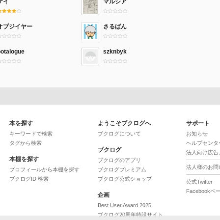
ケイ
マルシア
オブジイヤー
さるばん
botalogue
szknbyk
本を探す
ようこそブクログへ
サポート
キーワードで検索
ブクログについて
お知らせ
タグから検索
ヘルプセンタ
ブクログ
法人向け広告
本棚を探す
ブクログのアプリ
法人様のお問
プロフィールから本棚を探す
ブクログプレミアム
ブクログID 検索
ブクログ公式ショップ
公式Twitter
Facebookペ
企画
Best User Award 2025
ブクログ20周年特設サイト