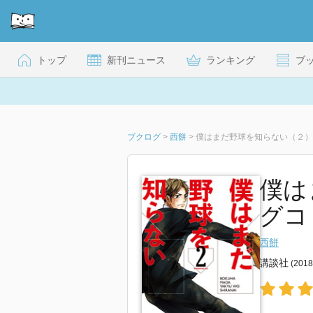
トップ
新刊ニュース
ランキング
ブ
ブクログ
>
西餅
>
僕はまだ野球を知らない（２） 
僕は
グコミ
西餅
講談社
(201