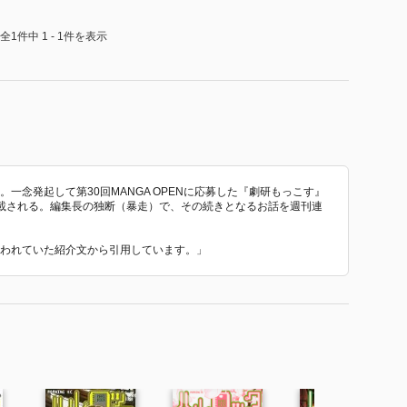
全1件中 1 - 1件を表示
落選。一念発起して第30回MANGA OPENに応募した『劇研もっこす』
載される。編集長の独断（暴走）で、その続きとなるお話を週刊連
で使われていた紹介文から引用しています。」