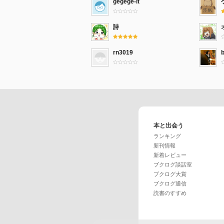
gegege-it
詩
rn3019
本と出会う
ランキング
新刊情報
新着レビュー
ブクログ談話室
ブクログ大賞
ブクログ通信
読書のすすめ