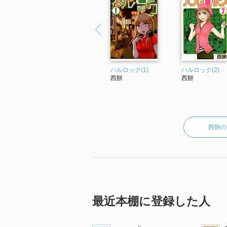
ハルロック(1)
ハルロック(2)
西餅
西餅
西餅の
最近本棚に登録した人