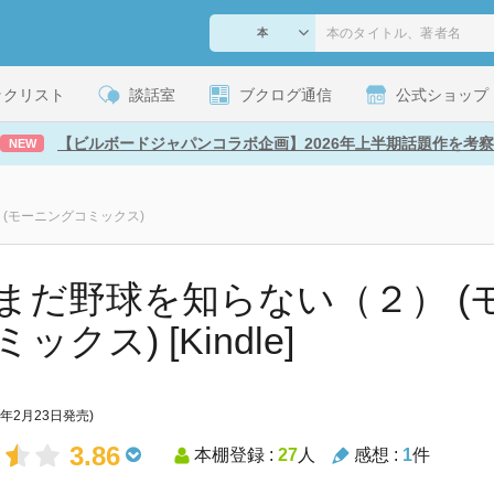
ックリスト
談話室
ブクログ通信
公式ショップ
【ビルボードジャパンコラボ企画】2026年上半期話題作を考察
NEW
(モーニングコミックス)
まだ野球を知らない（２） (
ックス) [Kindle]
8年2月23日発売)
3.86
本棚登録 :
27
人
感想 :
1
件