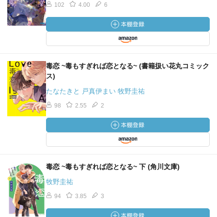
102
4.00
6
毒恋 ~毒もすぎれば恋となる~ (書籍扱い花丸コミック
ス)
たなたきと 戸真伊まい 牧野圭祐
98
2.55
2
毒恋 ~毒もすぎれば恋となる~ 下 (角川文庫)
牧野圭祐
94
3.85
3