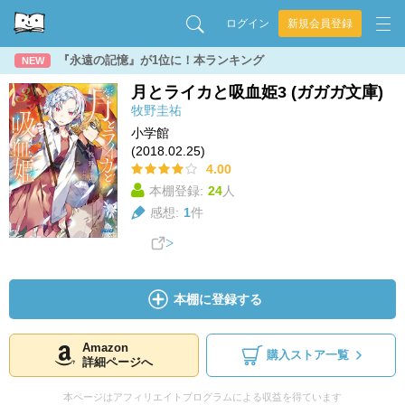
ログイン
新規会員登録
『永遠の記憶』が1位に！本ランキング
NEW
月とライカと吸血姫3 (ガガガ文庫)
牧野圭祐
小学館
(2018.02.25)
4.00
本棚登録:
24
人
感想:
1
件
本棚に登録する
Amazon
購入ストア一覧
詳細ページへ
本ページはアフィリエイトプログラムによる収益を得ています