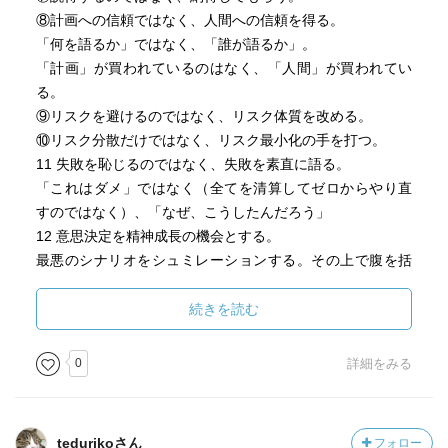
⑧計画への信頼ではなく、人間への信頼を得る。
「何を語るか」ではなく、「誰が語るか」。
「計画」が買われているのはなく、「人間」が買われてい
る。
⑨リスクを避けるのではなく、リスク体質を改める。
⑩リスク分散だけではなく、リスク最小化の手を打つ。
11 失敗を恥じるのではなく、失敗を素直に語る。
「これはダメ」ではなく（全てを清算してゼロからやり直
すのではなく）、「なぜ、こうしたんだろう」
12 意思決定を精神成長の機会とする。
最悪のシナリオをシュミレーションする。その上で腹を括
る（最悪でもここまでと）。
続きを読む
0
詳細をみる
tedurikoさん
フォロー