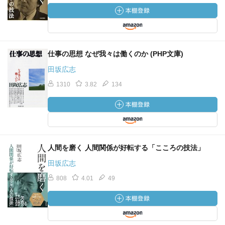
仕事の思想 なぜ我々は働くのか (PHP文庫)
田坂広志
1310
3.82
134
人間を磨く 人間関係が好転する「こころの技法」
田坂広志
808
4.01
49