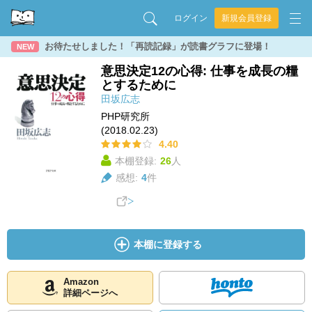
ログイン
新規会員登録
お待たせしました！「再読記録」が読書グラフに登場！
NEW
意思決定12の心得: 仕事を成長の糧
とするために
田坂広志
PHP研究所
(2018.02.23)
4.40
本棚登録:
26
人
感想:
4
件
本棚に登録する
Amazon
詳細ページへ