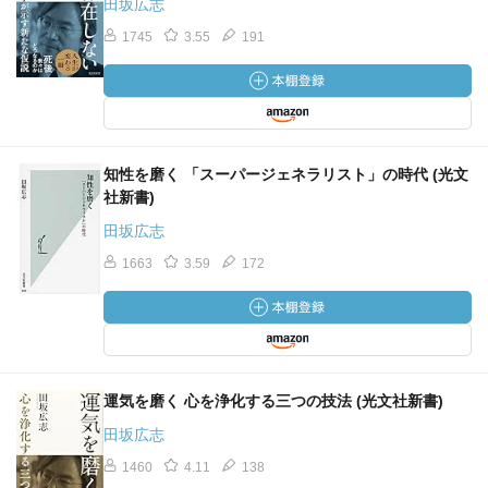
田坂広志
1745
3.55
191
知性を磨く 「スーパージェネラリスト」の時代 (光文
社新書)
田坂広志
1663
3.59
172
運気を磨く 心を浄化する三つの技法 (光文社新書)
田坂広志
1460
4.11
138