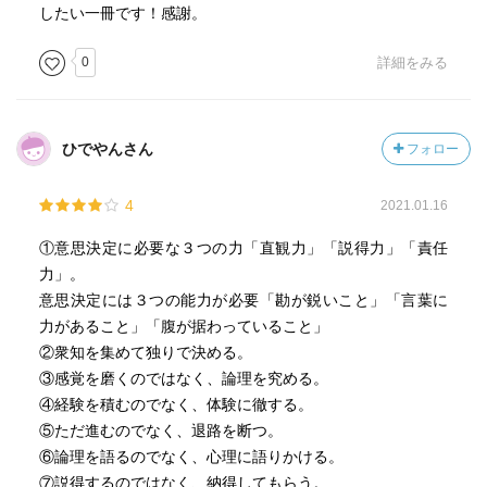
したい一冊です！感謝。
0
詳細をみる
ひでやんさん
フォロー
4
2021.01.16
①意思決定に必要な３つの力「直観力」「説得力」「責任
力」。
意思決定には３つの能力が必要「勘が鋭いこと」「言葉に
力があること」「腹が据わっていること」
②衆知を集めて独りで決める。
③感覚を磨くのではなく、論理を究める。
④経験を積むのでなく、体験に徹する。
⑤ただ進むのでなく、退路を断つ。
⑥論理を語るのでなく、心理に語りかける。
⑦説得するのではなく、納得してもらう。