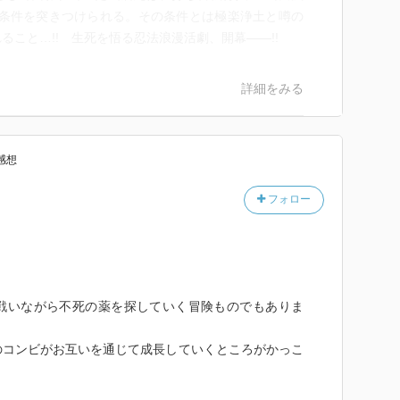
の条件を突きつけられる。その条件とは極楽浄土と噂の
こと…!! 生死を悟る忍法浪漫活劇、開幕――!!
詳細をみる
感想
フォロー
。
戦いながら不死の薬を探していく冒険ものでもありま
のコンビがお互いを通じて成長していくところがかっこ