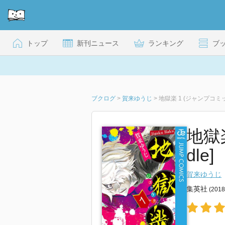
トップ
新刊ニュース
ランキング
ブ
ブクログ
>
賀来ゆうじ
>
地獄楽 1 (ジャンプコミック
地獄楽
dle]
賀来ゆうじ
集英社
(201