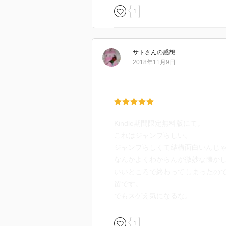
1
サト
さん
の感想
2018年11月9日
Kindle期間限定無料版にて。
これはジャンプらしい。
ジャンプらしくて結構面白いんじ
なんかよくわからんが微妙な懐か
いいところで終わってしまったの
留です。
でもスゲえ気になるな。
1