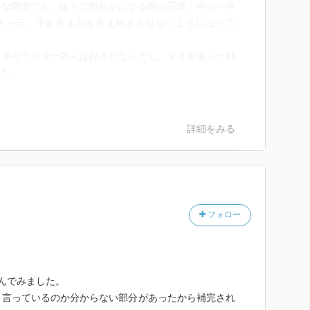
的な環境でも、徐々に明らかになる敵の正体・中心へ中
キャラ、手を変え品を変え飽きさせないようになって
、キャラクターみんな好きになったし、タオを使った戦
った。
詳細をみる
フォロー
んでみました。
と言っているのか分からない部分があったから補完され