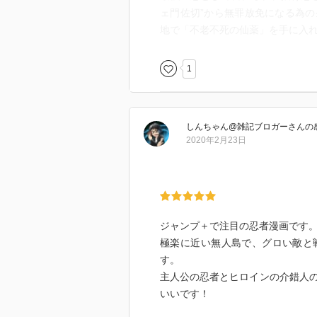
ェ門佐切”から無罪放免になる為
地で「不老不死の仙薬」を手に入れる
1
しんちゃん@雑記ブロガー
さん
の
2020年2月23日
ジャンプ＋で注目の忍者漫画です
極楽に近い無人島で、グロい敵と
す。
主人公の忍者とヒロインの介錯人
いいです！