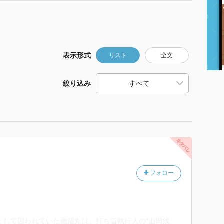
表示形式
リスト
全文
絞り込み
フォロー
として囚われていた画眉丸は、打ち首執行人の“山田浅