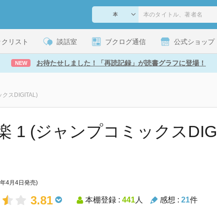
ックリスト
談話室
ブクログ通信
公式ショップ
お待たせしました！「再読記録」が読書グラフに登場！
NEW
スDIGITAL)
 1 (ジャンプコミックスDIGITA
8年4月4日発売)
3.81
本棚登録 :
441
人
感想 :
21
件