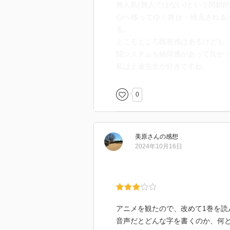
無人島(無人ではない)という閉鎖
心へ移ってゆく舞台・補充される
る。
ところどころ既視感はあるけども
闘システムも納得感があって良か
私は士遠先生が好きですね。
0
美原
さん
の感想
2024年10月16日
アニメを観たので、改めて1巻を読
音声だとどんな字を書くのか、何