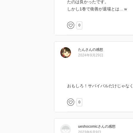
たのは良かったです。
しかし1巻で衛善が退場とは…ｗ
0
たん
さん
の感想
2024年9月29日
おもしろ！サバイバルだけじゃな
0
ueshocomic
さん
の感想
2023年6月9日