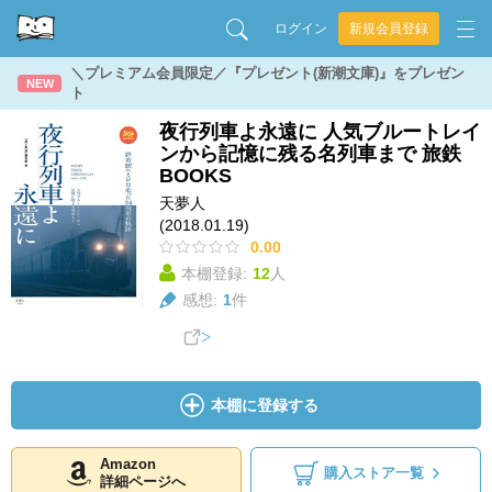
ログイン
新規会員登録
＼プレミアム会員限定／『プレゼント(新潮文庫)』をプレゼン
NEW
ト
夜行列車よ永遠に 人気ブルートレイ
ンから記憶に残る名列車まで 旅鉄
BOOKS
天夢人
(2018.01.19)
0.00
本棚登録:
12
人
感想:
1
件
本棚に登録する
Amazon
購入ストア一覧
詳細ページへ