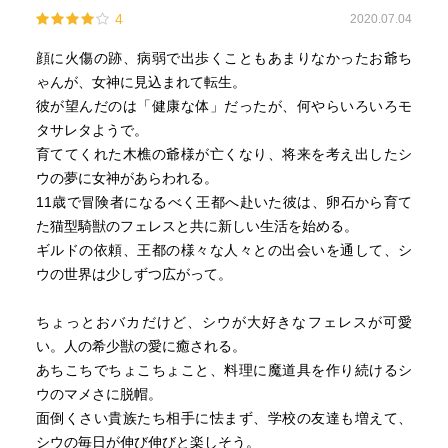
4
2020.07.04
顔に火傷の跡、病弱で出歩くこともあまりなかったお爺ち
ゃんが、女神に見込まれて転生。
彼が望んだのは「健康な体」だったが、何やらいろいろモ
タサレタようで。
育ててくれた木樵の爺様が亡くなり、将来を考え出したシ
ウの夢に女神があらわれる。
11歳で冒険者になるべく王都へ赴いた彼は、卵石から育て
た猫型騎獣のフェレスと共に新しい生活を始める。
ギルドの依頼、王都の様々な人々との出会いを通して、シ
ウの世界は少しずつ広がって。
ちょっとおバカだけど、シウが大好きなフェレスが可愛
い。人の希少獣の愛に癒される。
あちこちでちょこちょこと、料理に魔道具を作り続けるシ
ウのマメさに脱帽。
面倒くさい貴族たち相手に怯まず、学校の友達も増えて、
シウの毎日が伸び伸びと楽しそう。