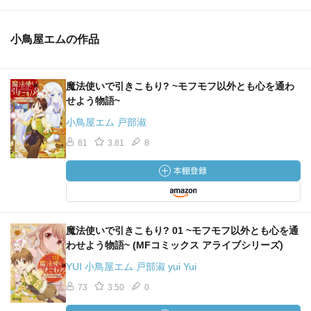
小鳥屋エムの作品
魔法使いで引きこもり? ~モフモフ以外とも心を通わ
せよう物語~
小鳥屋エム 戸部淑
81
3.81
8
魔法使いで引きこもり? 01 ~モフモフ以外とも心を通
わせよう物語~ (MFコミックス アライブシリーズ)
YUI 小鳥屋エム 戸部淑 yui Yui
73
3.50
0