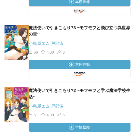
魔法使いで引きこもり?3 ~モフモフと飛び立つ異世界
の空~
小鳥屋エム 戸部淑
66
4.00
6
魔法使いで引きこもり?2 ~モフモフと学ぶ魔法学校生
活~
小鳥屋エム 戸部淑
61
4.00
6