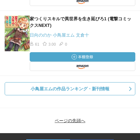
家つくりスキルで異世界を生き延びろ1 (電撃コミッ
クスNEXT)
日向ののか 小鳥屋エム 文倉十
61
3.00
0
小鳥屋エムの作品ランキング・新刊情報
ページの先頭へ