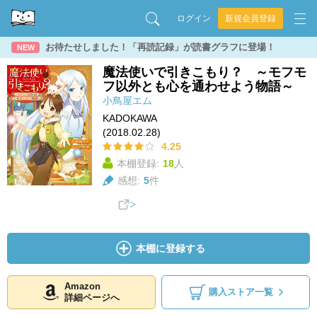
ログイン
新規会員登録
お待たせしました！「再読記録」が読書グラフに登場！
NEW
魔法使いで引きこもり？ ～モフモ
フ以外とも心を通わせよう物語～
小鳥屋エム
KADOKAWA
(2018.02.28)
4.25
本棚登録:
18
人
感想:
5
件
本棚に登録する
Amazon
購入ストア一覧
詳細ページへ