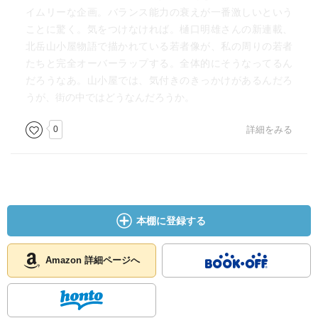
イムリーな企画。バランス能力の衰えが一番激しいという
ことに驚く。気をつけなければ。樋口明雄さんの新連載、
北岳山小屋物語で描かれている若者像が、私の周りの若者
たちと完全オーバーラップする。全体的にそうなってるん
だろうなあ。山小屋では、気付きのきっかけがあるんだろ
うが、街の中ではどうなんだろうか。
0
詳細をみる
本棚に登録する
Amazon 詳細ページへ