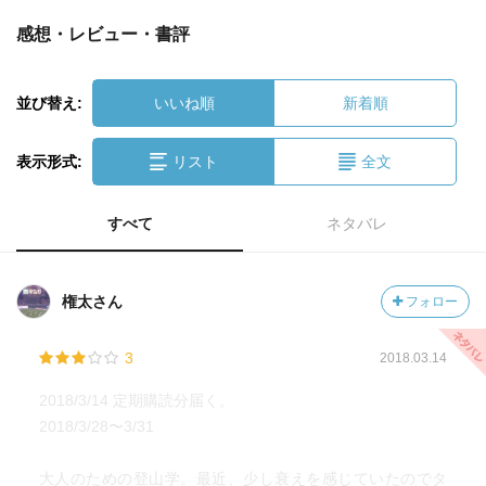
感想・レビュー・書評
並び替え:
いいね順
新着順
表示形式:
リスト
全文
すべて
ネタバレ
権太さん
フォロー
3
2018.03.14
2018/3/14 定期購読分届く。
2018/3/28〜3/31
大人のための登山学。最近、少し衰えを感じていたのでタ