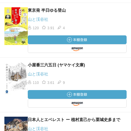
東京発 半日ゆる登山
山と渓谷社
120
3.91
4
小屋番三六五日 (ヤマケイ文庫)
山と渓谷社
110
3.61
9
日本人とエベレスト ー 植村直己から栗城史多まで
山と渓谷社