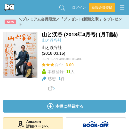
ログイン
新規会員登録
＼プレミアム会員限定／『プレゼント(新潮文庫)』をプレゼン
NEW
ト
山と渓谷 (2018年4月号) (月刊誌)
山と渓谷社
山と渓谷社
(2018.03.15)
ISBN・EAN:
4910088110484
3.00
本棚登録:
11
人
感想:
1
件
本棚に登録する
Amazon
詳細ページへ