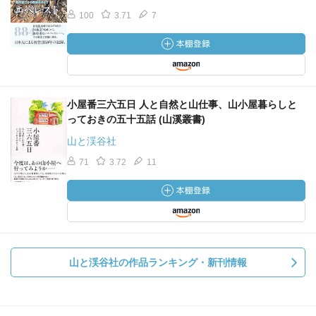
100
3.71
7
小屋番三六五日 人と自然と山仕事、山小屋暮らしと
っておきの五十五話 (山溪叢書)
山と渓谷社
71
3.72
11
山と渓谷社の作品ランキング・新刊情報