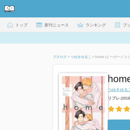
トップ
新刊ニュース
ランキング
ブ
ブクログ
>
つゆきゆるこ
>
home (ビーボーイコ
hom
つゆきゆる
リブレ
(201