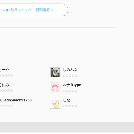
この作品ランキング・新刊情報へ
とーや
しのぶぶ
くにみ
ルナＢtype
463edb5b4cb91758
しな