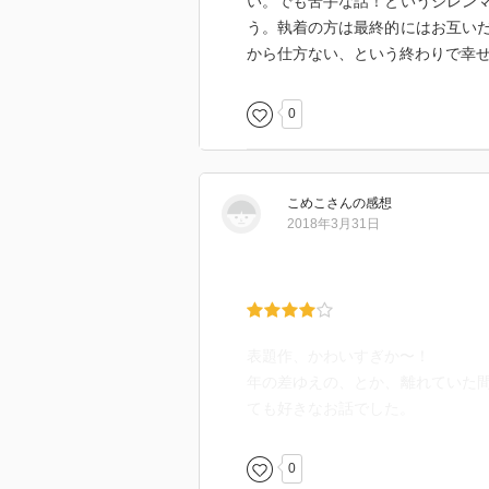
い。でも苦手な話！というジレンマ
う。執着の方は最終的にはお互い
から仕方ない、という終わりで幸
0
こめこ
さん
の感想
2018年3月31日
表題作、かわいすぎか〜！
年の差ゆえの、とか、離れていた
ても好きなお話でした。
0