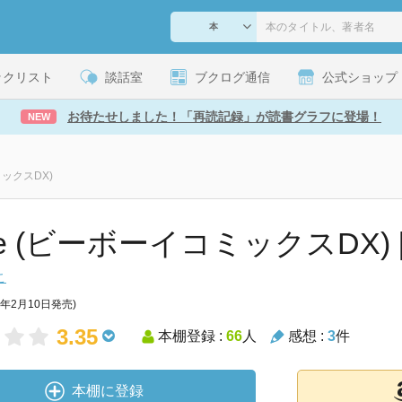
ックリスト
談話室
ブクログ通信
公式ショップ
お待たせしました！「再読記録」が読書グラフに登場！
NEW
ミックスDX)
e (ビーボーイコミックスDX) [Ki
こ
8年2月10日発売)
3.35
本棚登録 :
66
人
感想 :
3
件
本棚に登録