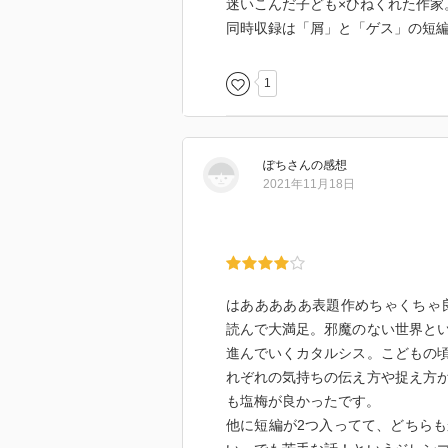
迷いこんだ子ども×ひねくれた作家
同時収録は「屑」と「ゲス」の短
1
ぽち
さん
の感想
2021年11月18日
はあああああ表題作めちゃくちゃ
読んで大満足。邪魔のない世界と
進んでいくカタルシス。こどもの
れぞれの気持ちの伝え方や捉え方
も塩梅が良かったです。
他に短編が2つ入ってて、どちら