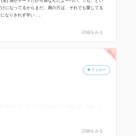
(笑) 屑がテーマだから屑なんだよー巧い。でも、とい
だけになってるからまだ。屑の方は、それでも愛してる
せになりきれず辛い…。
詳細をみる
フォロー
間の長さとか、そういうもだもだした感じが、絶妙。と
詳細をみる