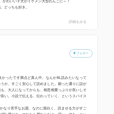
。かわいい子犬がイケメン大型わんこに～！
編。どっちも好き。
詳細をみる
フォロー
良かったです満点ど真ん中。なんかBL読みたいなって
いうか、すごく安心して読めました。願った通りに話が
頃も、大人になってからも、相思相愛っぷりが良いしそ
が良い。小説で伝える、伝わっていく、というスパイス
もかなり苦手なお題、なのに面白く、読ませる力がすご