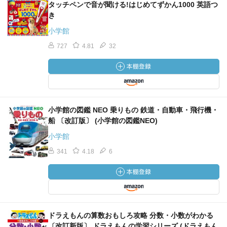
タッチペンで音が聞ける!はじめてずかん1000 英語つ
き
小学館
727
4.81
32
小学館の図鑑 NEO 乗りもの 鉄道・自動車・飛行機・
船 〔改訂版〕 (小学館の図鑑NEO)
小学館
341
4.18
6
ドラえもんの算数おもしろ攻略 分数・小数がわかる
〔改訂新版〕 ドラえもんの学習シリーズ (ドラえもん