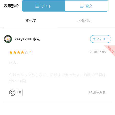
表示形式:
リスト
全文
すべて
ネタバレ
kazya2001さん
フォロー
4
2018.04.05
購入。
付録のリップ欲しさに、店頭まで走ったよ。通販で品切は
憎い！(笑)
0
詳細をみる