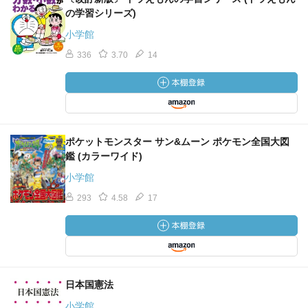
の学習シリーズ)
小学館
336
3.70
14
ポケットモンスター サン&ムーン ポケモン全国大図
鑑 (カラーワイド)
小学館
293
4.58
17
日本国憲法
小学館