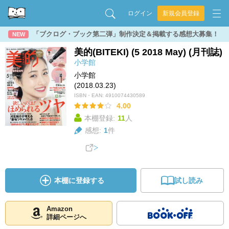
ログイン
新規会員登録
「ブクログ・ブック第二弾」制作決定＆掲載する感想大募集！
NEW
美的(BITEKI) (5 2018 May) (月刊誌)
小学館
小学館
(2018.03.23)
ISBN・EAN:
4910074430589
4.00
本棚登録:
11
人
感想:
1
件
本棚に登録する
試し読み
Amazon
詳細ページへ