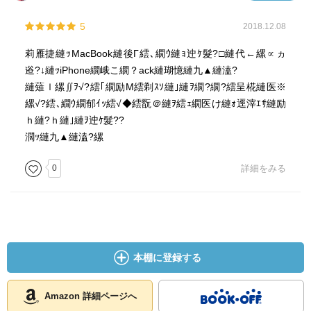
5
2018.12.08
莉雁捷縺ｯMacBook縺後Γ繧､繝ｳ縺ｮ迚ｹ髮?□縺代←縲∝ヵ
逧?↓縺ｯiPhone繝峨こ繝？ack縺瑚憶縺九▲縺溘?
縺薙ｌ縲∬ｦ√?繧｢繝励Μ繧剃ｽｿ縺｣縺ｦ繝?繝?繧呈椛縺医※
縲√?繧､繝ｳ繝郁ｲｯ繧√◆繧翫＠縺ｦ繧ｪ繝医け縺ｫ逕滓ｴｻ縺励
ｈ縺?ｈ縺｣縺ｦ迚ｹ髮??
濶ｯ縺九▲縺溘?縲
0
詳細をみる
本棚に登録する
Amazon 詳細ページへ