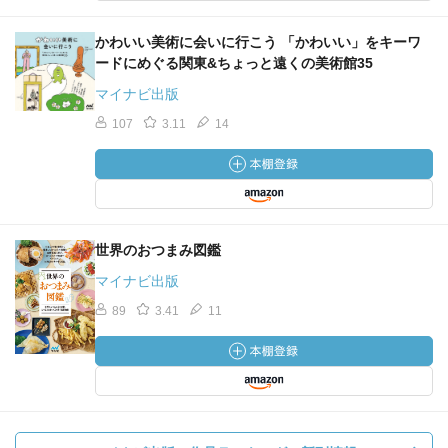
かわいい美術に会いに行こう 「かわいい」をキーワ
ードにめぐる関東&ちょっと遠くの美術館35
マイナビ出版
107
3.11
14
世界のおつまみ図鑑
マイナビ出版
89
3.41
11