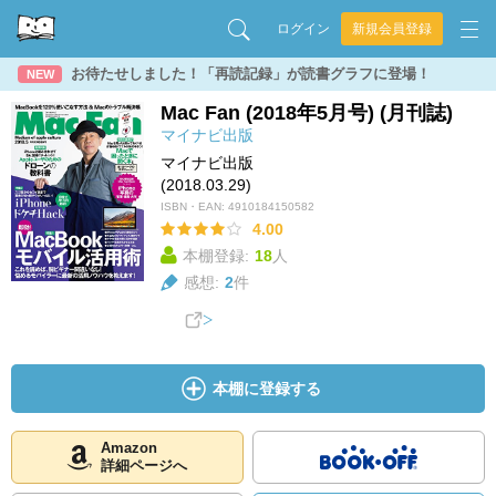
ログイン
新規会員登録
お待たせしました！「再読記録」が読書グラフに登場！
NEW
Mac Fan (2018年5月号) (月刊誌)
マイナビ出版
マイナビ出版
(2018.03.29)
ISBN・EAN:
4910184150582
4.00
本棚登録:
18
人
感想:
2
件
本棚に登録する
Amazon
詳細ページへ