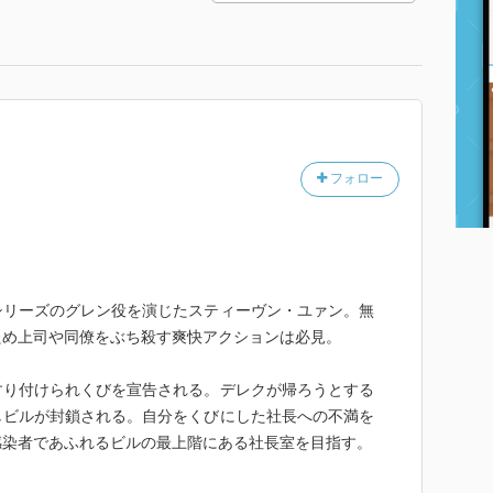
フォロー
シリーズのグレン役を演じたスティーヴン・ユァン。無
ため上司や同僚をぶち殺す爽快アクションは必見。
すり付けられくびを宣告される。デレクが帰ろうとする
しビルが封鎖される。自分をくびにした社長への不満を
感染者であふれるビルの最上階にある社長室を目指す。