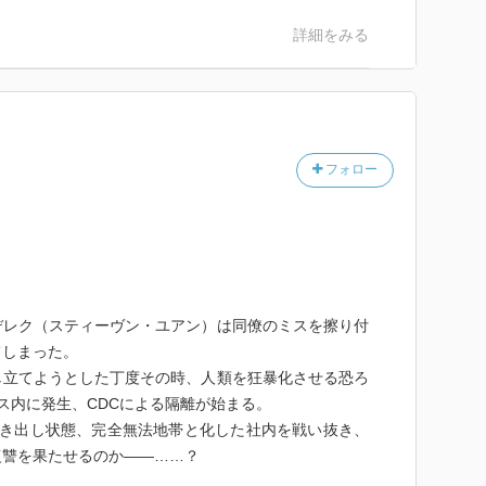
詳細をみる
フォロー
デレク（スティーヴン・ユアン）は同僚のミスを擦り付
てしまった。
し立てようとした丁度その時、人類を狂暴化させる恐ろ
ィス内に発生、CDCによる隔離が始まる。
剥き出し状態、完全無法地帯と化した社内を戦い抜き、
復讐を果たせるのか――……？