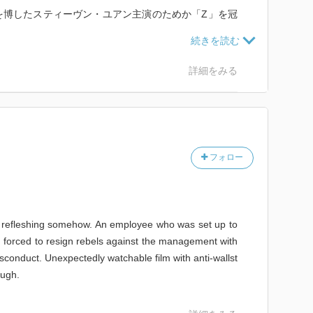
を博したスティーヴン・ユアン主演のためか「Z」を冠
ビ全然関係ないやんけ。
戦っている姿が見られれば何でもいいんですよ私は（極
詳細をみる
目指してかつての同僚と殺し合ったりカードキーを探し
ごくゲームっぽい。
いと思う。あっ、オフィス用品を武器にして戦う『龍が
フォロー
（サマラ・ウィーヴィング）がかわいいし、デレク基本
けえことは置いとくストレス発散系ムービーです。
ut refleshing somehow. An employee who was set up to
nd forced to resign rebels against the management with
sconduct. Unexpectedly watchable film with anti-wallst
ough.