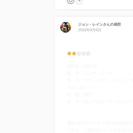
0
ジョン・レイン
さん
の感想
2018年9月8日
制作年：2017年
監 督：ジョー・リンチ
主 演：スティーヴン・ユァン、
ラス・ロバーツ
時 間：88分
音 声：英：ドルビーデジタルス
通称“ID7ウィルス”と呼ばれる恐
それは、人間のストレスホルモン