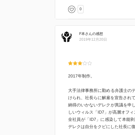
0
F本
さん
の感想
2019年12月20日
2017年制作。
大手法律事務所に勤める弁護士の
けられ、社長らに解雇を宣告され
納得のいかないデレクが異議を申
しいウィルス「ID7」が高層オフ
全社員が「ID7」に感染して本能
デレクは自分をクビにした社長に