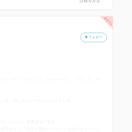
詳細をみる
フォロー
サマラ・ウィーヴィング、スティーヴン・ブランド、ダ
テレオ、日：ドルビーデジタルステレオ
怖のウィルスが、世界各地で発生。
の濃度を上げ、感情と理性のバランスを狂わせるものだ