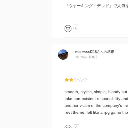
『ウォーキング・デッド』で人気
した邦題になっていますが、ゾン
でもスティーヴンが生きて喋って
論）。
0
高層ビルの最上階にある社長室を
たり……っていうストーリーがす
westwood218
さん
の感想
というか、ゲームでやったら面白
2019年3月8日
如く』だこれ。
血なまぐさいヒロイン・メラニー
いい奴なので爽快感もあり。こま
smooth, stylish, simple, bloody b
take non existent responsibility a
another victim of the company's mi
reet theme, felt like a rpg game th