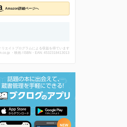
Amazon詳細ページへ
ィリエイトプログラムによる収益を得ています
n.co.jp ・映画 / ISBN・EAN: 4532318413013