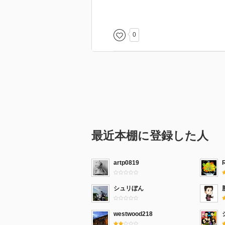
った。
すなわち、本能が剥き出しの状態
も躊躇わなくなってしまうのだ。
0
その頃、高層ビルにオフィスがあ
スを擦り付けられ、社長からクビ
荷物をまとめて帰ろうとしていたとこ
ビルが完全封鎖されてしまう。
感染者は、デレクを始めとしたビ
クビに対する不満を爆発させたデ
社長室を目指すが…。
最近本棚に登録した人
artp0819
シュリぼん
westwood218