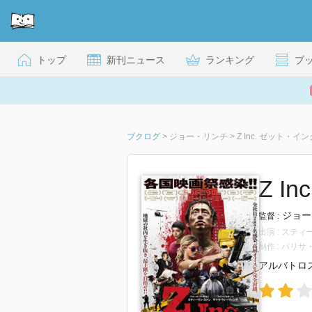
トップ
新刊ニュース
ランキング
ブ
ブクログ
>
ジョー・リンチ
>
Z Inc. ゼット・インク
Z I
ジョー
監督 :
出演 : ス
制作 : パリ
アルバトロ