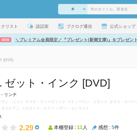
ックリスト
談話室
ブクログ通信
公式ショップ
＼プレミアム会員限定／『プレゼント(新潮文庫)』をプレゼン
NEW
 [DVD]
nc. ゼット・インク [DVD]
・リンチ
ティーヴン・ユァン サマラ・ウィーヴィング スティーヴン・ブランド ダラス・ロバ
サ・キャビアニ メルダッド・エリー バディ・エンライト
ス
2.29
本棚登録 :
11
人
感想 :
5
件