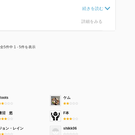
になり、ムカつく上司を殺すのも、公衆の面前でヤるの
詳細をみる
る大手法律事務所に勤める弁護士のデレクは、同僚のミ
を宣告されていた。
ろ、“ID7ウィルス”が社内で発生。
全5件中 1 - 5件を表示
ル内の全員。
レクは、狂暴化した感染者で溢れるビルの最上階にある
Roots
ケム
勝沼 悠
F本
ジョン・レイン
shikk06