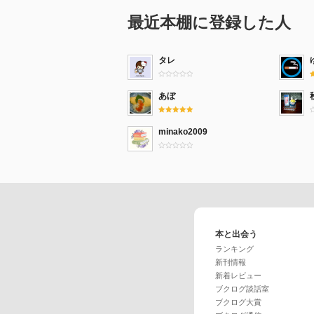
最近本棚に登録した人
タレ
あぼ
minako2009
本と出会う
ランキング
新刊情報
新着レビュー
ブクログ談話室
ブクログ大賞