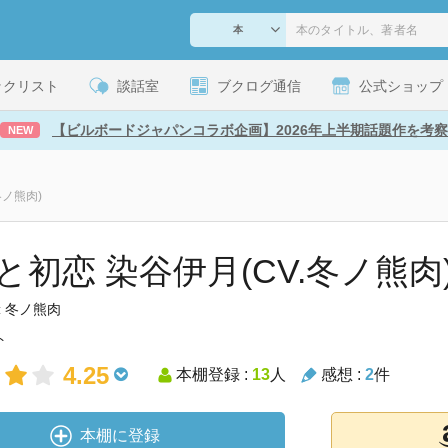
ックリスト
談話室
ブクログ通信
公式ショップ
【ビルボードジャパンコラボ企画】2026年上半期話題作を考察
NEW
冬ノ熊肉)
と初恋 染谷伊月(CV.冬ノ熊肉
冬ノ熊肉
:
ト
4.25
本棚登録 :
13
人
感想 :
2
件
本棚に登録