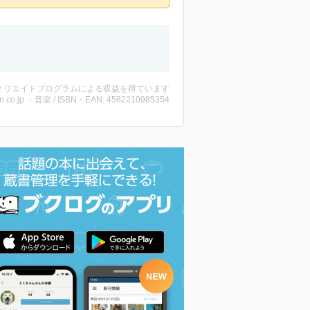
ィリエイトプログラムによる収益を得ています
n.co.jp ・音楽 / ISBN・EAN: 4582210985354