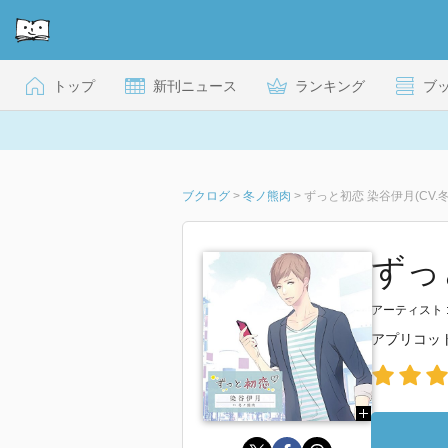
トップ
新刊ニュース
ランキング
ブ
ブクログ
>
冬ノ熊肉
>
ずっと初恋 染谷伊月(CV.
ずっ
アーティスト 
アプリコッ