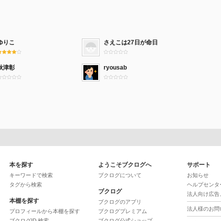
ゆりこ
さえこは27日が命日
秋津彰
ryousab
本を探す
ようこそブクログへ
サポート
キーワードで検索
ブクログについて
お知らせ
タグから検索
ヘルプセンタ
ブクログ
法人向け広告
本棚を探す
ブクログのアプリ
法人様のお問
プロフィールから本棚を探す
ブクログプレミアム
ブクログID 検索
ブクログ公式ショップ