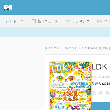
トップ
新刊ニュース
ランキング
ブ
ブクログ
>
LDK編集部
>
LDK 2018年5月号 [雑誌]
LDK 
制作 : LDK
晋遊舎
(201