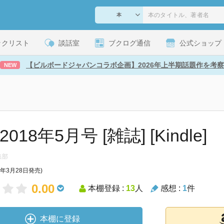
ックリスト
談話室
ブクログ通信
公式ショップ
【ビルボードジャパンコラボ企画】2026年上半期話題作を考察
NEW
2018年5月号 [雑誌] [Kindle]
編集部
8年3月28日発売)
0.00
本棚登録 :
13
人
感想 :
1
件
本棚に登録