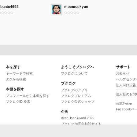
ubuntu4692
moemoekyun
本を探す
ようこそブクログへ
サポート
キーワードで検索
ブクログについて
お知らせ
タグから検索
ヘルプセンタ
ブクログ
法人向け広告
本棚を探す
ブクログのアプリ
法人様のお問
プロフィールから本棚を探す
ブクログプレミアム
ブクログID 検索
ブクログ公式ショップ
公式Twitter
Facebookペ
企画
Best User Award 2025
ブクログ20周年特設サイト