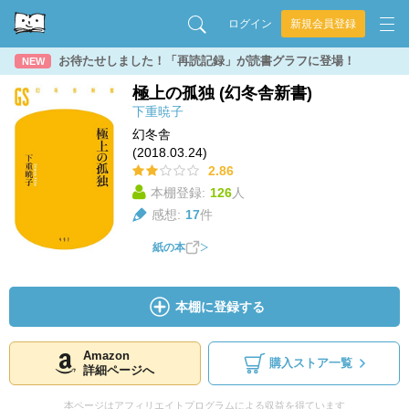
ログイン
新規会員登録
お待たせしました！「再読記録」が読書グラフに登場！
NEW
極上の孤独 (幻冬舎新書)
下重暁子
幻冬舎
(2018.03.24)
2.86
本棚登録:
126
人
感想:
17
件
紙の本
本棚に登録する
Amazon
購入ストア一覧
詳細ページへ
本ページはアフィリエイトプログラムによる収益を得ています