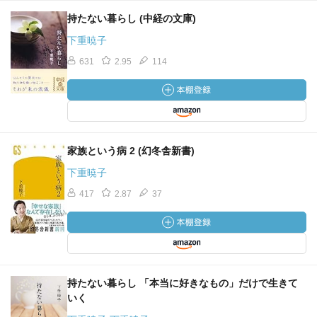
持たない暮らし (中経の文庫)
下重暁子
631
2.95
114
家族という病 2 (幻冬舎新書)
下重暁子
417
2.87
37
持たない暮らし 「本当に好きなもの」だけで生きて
いく