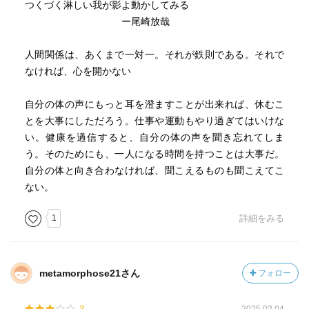
つくづく淋しい我が影よ動かしてみる
だ」って事も言いたいのだと感じたのよ。それも僕はその
ー尾崎放哉
通りだと思う。他者に依存する人間には、魅力はあまり感
じられないよね。人は、自分にはないものを持っている人
人間関係は、あくまで一対一。それが鉄則である。それで
間に惹かれるのだから。
なければ、心を開かない
そういう人間になろうよ、というのが言いたいことなんだ
自分の体の声にもっと耳を澄ますことが出来れば、休むこ
ろうね。誰かに依存していたら誰もいなくなるよ、欲しい
とを大事にしただろう。仕事や運動もやり過ぎてはいけな
なら手放すことを考えよう、的なね。
い。健康を過信すると、自分の体の声を聞き忘れてしま
う。そのためにも、一人になる時間を持つことは大事だ。
そういう書き方を（恐らく敢えて）していないのが本書の
自分の体と向き合わなければ、聞こえるものも聞こえてこ
一番の問題なんじゃないかね。だから内容を理解できない
ない。
人間に叩かれる。
1
詳細をみる
加えて、日本という国は、近代から今まで共依存社会を作
ろうとしてきている。それが常識として定着している人達
からすると、感覚的に依存しない関係を築くことに対して
metamorphose21さん
フォロー
恐怖心とかがあるんだろうね。今まで見たことのない、聞
いたことのないものを目の前に突きつけられた恐怖、とい