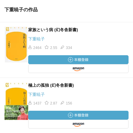
下重暁子の作品
家族という病 (幻冬舎新書)
下重暁子
2464
2.55
334
極上の孤独 (幻冬舎新書)
下重暁子
1437
2.87
156