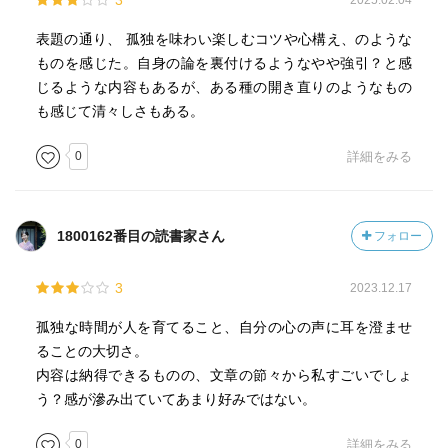
3
2025.02.04
うか、わからないことへの恐怖のようなもの。だから無自
覚に意味不明な反発をしてしまう。もちろんそれは著者の
表題の通り、 孤独を味わい楽しむコツや心構え、のような
問題ではないのだけど。
ものを感じた。自身の論を裏付けるようなやや強引？と感
じるような内容もあるが、ある種の開き直りのようなもの
そろそろ日本人は家族像だったり、会社像だったりする
も感じて清々しさもある。
「共依存で成り立っている関係」を見直すことをやったほ
うがいいよね、と、本書を読んで改めて思った。まあ本書
0
詳細をみる
の主題とは少しズレるけど。
あと、自分の話が大半で内容が薄いわ。この程度の内容で
1800162番目の読書家さん
フォロー
このページ数はちょっとやり過ぎ。もっとコンパクトにま
とめられるんじゃないかな。
3
2023.12.17
コンパクトにしたら本にできないだろうから、儲けるため
孤独な時間が人を育てること、自分の心の声に耳を澄ませ
には致し方ないのかもしれないけどね。『家族という病』
ることの大切さ。
も主題的には近しいのだから、合わせて1冊にしてくれたほ
内容は納得できるものの、文章の節々から私すごいでしょ
うが、個人的には読みやすくて助かるのだけどね。
う？感が滲み出ていてあまり好みではない。
それに、1冊にしたほうがより一層叩かれるだろうし 笑
0
詳細をみる