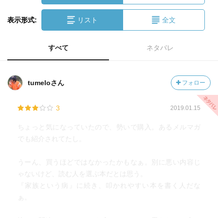
表示形式:
リスト
全文
すべて
ネタバレ
tumeloさん
フォロー
3
2019.01.15
ちょっと気になっていたので、勢いで購入。あるメルマガ
でも紹介されてたし。
うーん、買うほどではなかったかもなぁ。別に悪い内容じ
ゃないけど、読む人を選ぶ本だとは思う。
『家族という病』に続き、叩かれやすい本を書く人だな
ぁ。