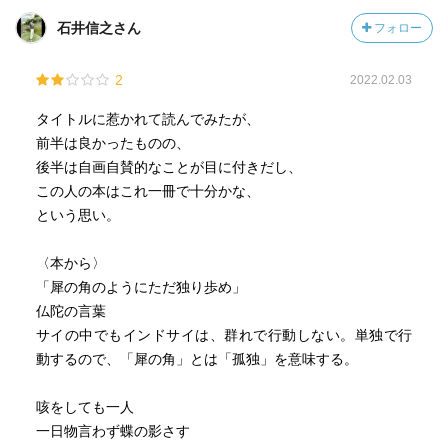
・一人でいる時間は大切。そういう時間をちゃんと持とう
石井信之さん
フォロー
・でも他の人と接して刺激を受けることも重要だよ
・誰かに依存すると大変だよ、一人の時間を大切に
2
2022.02.03
という3行くらいにまとめられる程度の内容だと思うのだけ
どね。
タイトルに惹かれて読んでみたが、
前半は良かったものの、
この内容自体に反発する人はそうそういないんじゃないか
後半は自画自賛的なことが目に付きだし、
な。一人になりたいときもあれば、誰かと一緒にいたいと
この人の本はこれ一冊で十分かな、
きもある、それがにんげんだもの。依存体質の人は別とし
という思い。
てね。
〈本から〉
誰かに依存すると、自分の人生を歩めなくなる。それは困
「犀の角のようにただ独り歩め」
るんじゃないかね。そうならないように自分の時間を作っ
仏陀の言葉
て、誰にも依存しない、自立した自己を作ろう、それが本
サイの中でもインドサイは、群れで行動しない。単独で行
書の主題だろうと。
動するので、「犀の角」とは「孤独」を意味する。
加えて「孤独な時間を持って、それを楽しめる人には魅力
咳をしても一人
がついてくる。誰かに依存している人間には得られない魅
一日物言わず蝶の影さす
力が出てくる。そういう人は他の人とも接して楽しめるの