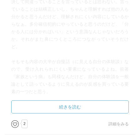
決して間違っていることを言っているとは思わない。言っ
ていることは結構正しいし、ちゃんと理解すれば他の人も
分かると思うんだけど、理解されにくい内容にしているか
らなぁ。多分確信犯的にやっていると思うのだけど、「分
かる人には分かればいい」という意識なんじゃないだろう
か。それがまた鼻につくところにつながっていそうだけ
ど。
そもそも内容の大半が自慢話（に見える自分の体験談）な
ので、受け入れられにくい要素になっているよね。前著
『家族という病』も同様なんだけど。自分の体験談を一般
論として語っているように見えるのが反感を買っている要
素の一つだと思う。
批判している人間に対しても、所詮この本はエッセイなの
続きを読む
だから、当人の考えにいちいちケチつけなや、とは思うの
だけどね。
2
詳細をみる
著者が言いたいことは、